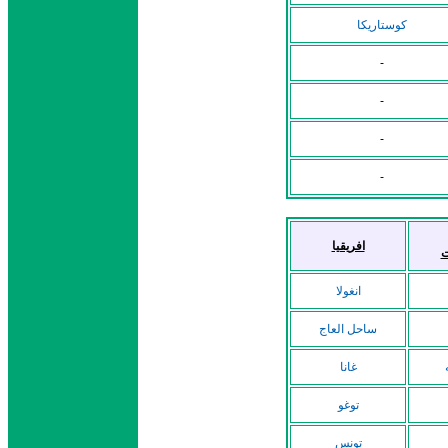
كوستاريكا
-
-
-
-
افريقيا
ت
انغولا
ساحل العاج
غانا
توغو
تونس