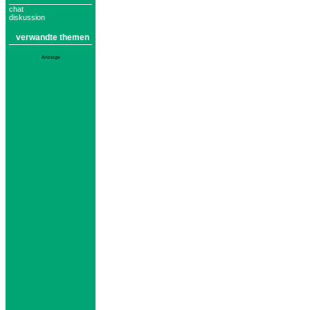
chat
diskussion
verwandte themen
Anzeige