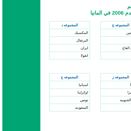
كم
انيا
المجموعه ج
المجموعه د
تين
المكسيك
البرتغال
العاج
ايران
انغولا
المجموعه ز
المجموعه ح
اسبانيا
ا
اوكراينا
الجنوبيه
تونس
السعوديه