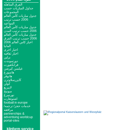
الفرق المتاهله
جداول المباريات حسب
المجموعات
جدول مباريات كأس العالم
2006 حسب ترتيب
المواعيد
جدول مباريات كأس العالم
2006 حسب ترتيب المدن
جدول مباريات كأس العالم
2006 حسب ترتيب الفرق
اخبار كاس العالم 2006
المانيا
اخبار اخرى
اخبار ثقافيه
برلين
دورتموندت
فرانكفورت
غيلسن كيرشن
هامبورغ
هانوفر
كايزرسلاوترن
كولن
لايبزيغ
ميونيخ
نورنبيرغ
اشتوتغارت
football in europe
خدمات حجز/ ترجمه/
مرافقه
partnerships &
advertising worldcup
portal-sites
klinform service