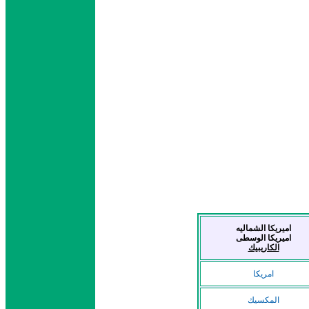
اميريكا الشماليه
اميريكا الوسطى
الكاريبيك
امريكا
المكسيك