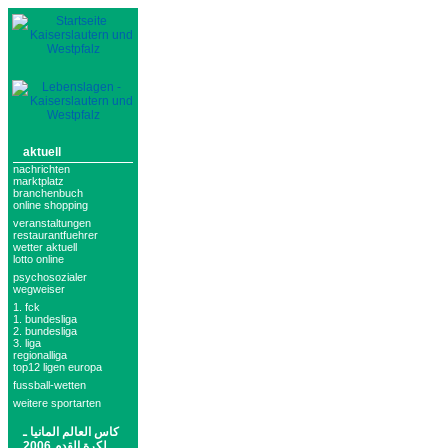
aktuell
nachrichten
marktplatz
branchenbuch
online shopping
veranstaltungen
restaurantfuehrer
wetter aktuell
lotto online
psychosozialer
wegweiser
1. fck
1. bundesliga
2. bundesliga
3. liga
regionalliga
top12 ligen europa
fussball-wetten
weitere sportarten
كاس العالم المانيا ـ
لكرة القدم 2006