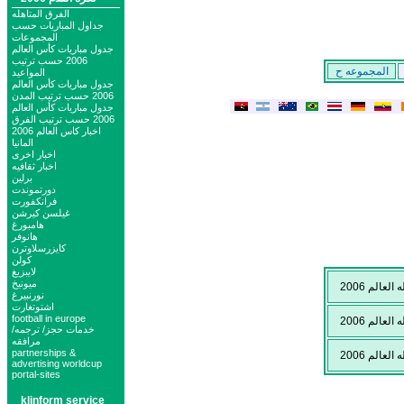
الفرق المتاهله
جداول المباريات حسب
المجموعات
جدول مباريات كأس العالم
2006 حسب ترتيب
المجموعه ح
المواعيد
جدول مباريات كأس العالم
2006 حسب ترتيب المدن
جدول مباريات كأس العالم
2006 حسب ترتيب الفرق
اخبار كاس العالم 2006
المانيا
اخبار اخرى
اخبار ثقافيه
برلين
دورتموندت
فرانكفورت
غيلسن كيرشن
هامبورغ
هانوفر
كايزرسلاوترن
كولن
لايبزيغ
ميونيخ
عالم 2006
نورنبيرغ
اشتوتغارت
football in europe
عالم 2006
خدمات حجز/ ترجمه/
مرافقه
partnerships &
عالم 2006
advertising worldcup
portal-sites
klinform service