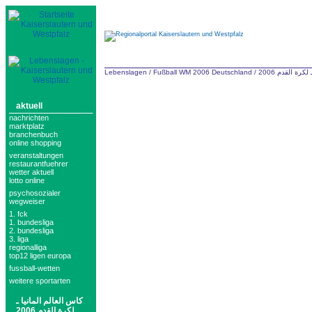
Lebenslagen
/
Fußball WM 2006 Deutschland
/
كرة القدم 2006
aktuell
nachrichten
marktplatz
branchenbuch
online shopping
veranstaltungen
restaurantfuehrer
wetter aktuell
lotto online
psychosozialer
wegweiser
1. fck
1. bundesliga
2. bundesliga
3. liga
regionalliga
top12 ligen europa
fussball-wetten
weitere sportarten
كاس العالم المانيا ـ
لكرة القدم 2006