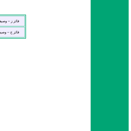
فائز ز – وصي
فائز ح – وصي