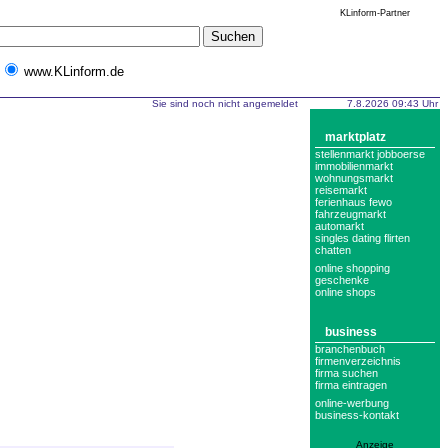
KLinform-Partner
www.KLinform.de
Sie sind noch nicht angemeldet
7.8.2026 09:43 Uhr
marktplatz
stellenmarkt jobboerse
immobilienmarkt
wohnungsmarkt
reisemarkt
ferienhaus fewo
fahrzeugmarkt
automarkt
singles dating flirten
chatten
online shopping
geschenke
online shops
business
branchenbuch
firmenverzeichnis
firma suchen
firma eintragen
online-werbung
business-kontakt
Anzeige