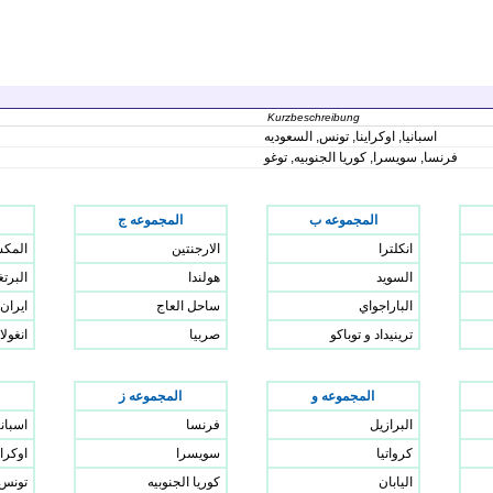
Kurzbeschreibung
اسبانيا, اوكراينا, تونس, السعوديه
فرنسا, سويسرا, كوريا الجنوبيه, توغو
المجموعه ب
المجموعه ج
انكلترا
الارجنتين
المك
السويد
هولندا
البرت
الباراجواي
ساحل العاج
ايران
ترينيداد و توباكو
صربيا
انغولا
المجموعه و
المجموعه ز
البرازيل
فرنسا
اسباني
كرواتيا
سويسرا
اوكراي
اليابان
كوريا الجنوبيه
تونس