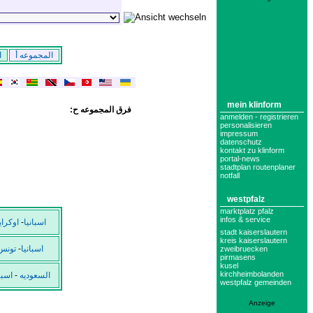
المجموعه أ
ا
mein klinform
:فرق المجموعه ح
anmelden - registrieren
personalisieren
impressum
datenschutz
kontakt zu klinform
portal-news
stadtplan routenplaner
notfall
westpfalz
marktplatz pfalz
infos & service
اوكراي
-
اسبانيا
stadt kaiserslautern
kreis kaiserslautern
تونس
-
اسبانيا
zweibruecken
pirmasens
kusel
kirchheimbolanden
اسبا
-
السعوديه
westpfalz gemeinden
Anzeige