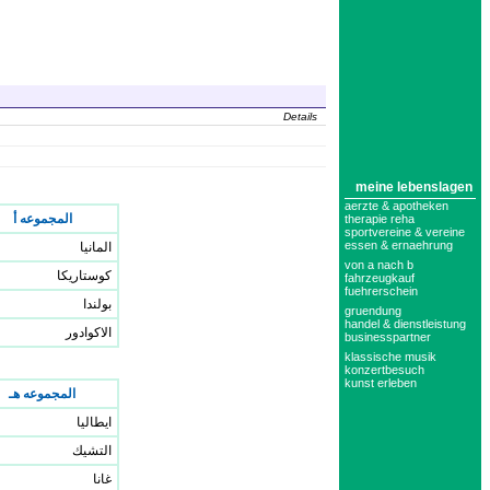
Details
meine lebenslagen
aerzte & apotheken
المجموعه أ
therapie reha
sportvereine & vereine
essen & ernaehrung
المانيا
von a nach b
كوستاريكا
fahrzeugkauf
fuehrerschein
بولندا
gruendung
handel & dienstleistung
الاكوادور
businesspartner
klassische musik
konzertbesuch
kunst erleben
المجموعه هـ
ايطاليا
التشيك
غانا