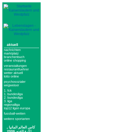
aktuell
nachrichten
marktplatz
branchenbuch
online shopping
veranstaltungen
restaurantfuehrer
wetter aktuell
lotto online
psychosozialer
wegweiser
1. fck
1. bundesliga
2. bundesliga
3. liga
regionalliga
top12 ligen europa
fussball-wetten
weitere sportarten
كاس العالم المانيا ـ
لكرة القدم 2006