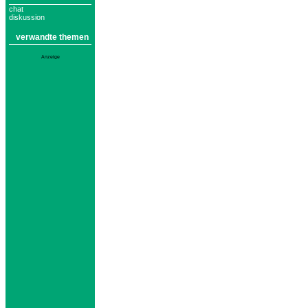
chat
diskussion
verwandte themen
Anzeige