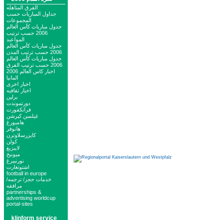
الفرق المتاهله
جداول المباريات حسب
المجموعات
جدول مباريات كأس العالم
2006 حسب ترتيب
المواعيد
جدول مباريات كأس العالم
2006 حسب ترتيب المدن
جدول مباريات كأس العالم
2006 حسب ترتيب الفرق
اخبار كاس العالم 2006
المانيا
اخبار اخرى
اخبار ثقافيه
برلين
دورتموندت
فرانكفورت
غيلسن كيرشن
هامبورغ
هانوفر
كايزرسلاوترن
كولن
لايبزيغ
ميونيخ
نورنبيرغ
اشتوتغارت
football in europe
خدمات حجز/ ترجمه/
مرافقه
partnerships &
advertising worldcup
portal-sites
klinform service