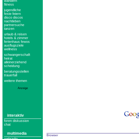
wandern
fitness
jugendliche
feste feiern
disco discos
nachtleben
partnersuche
tanzen
urlaub & reisen
hotels & zimmer
ferienhaus fewos
ausflugsziele
wellness
schwangerschaft
heirat
alleinerziehend
scheidung
beratungsstellen
trauerfall
weitere themen
Anzeige
interaktiv
foren diskussion
chat
multimedia
Browser
webradio