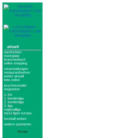
aktuell
nachrichten
marktplatz
branchenbuch
online shopping
veranstaltungen
restaurantfuehrer
wetter aktuell
lotto online
psychosozialer
wegweiser
1. fck
1. bundesliga
2. bundesliga
3. liga
regionalliga
top12 ligen europa
fussball-wetten
weitere sportarten
Anzeige