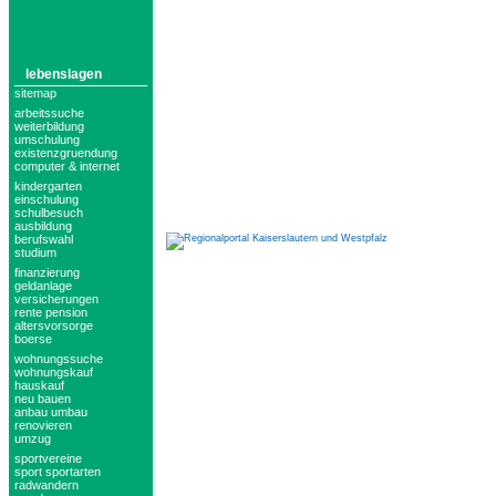
lebenslagen
sitemap
arbeitssuche
weiterbildung
umschulung
existenzgruendung
computer & internet
kindergarten
einschulung
schulbesuch
ausbildung
berufswahl
studium
finanzierung
geldanlage
versicherungen
rente pension
altersvorsorge
boerse
wohnungssuche
wohnungskauf
hauskauf
neu bauen
anbau umbau
renovieren
umzug
sportvereine
sport sportarten
radwandern