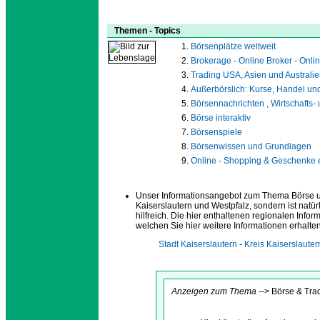
Themen - Topics
Börsenplätze weltweit
Brokerage - Online Broker - Onli
Trading USA, Asien und Australi
Außerbörslich: Kurse, Handel u
Börsennachrichten , Wirtschafts
Börse interaktiv
Börsenspiele
Börsenwissen und Grundlagen
Online - Shopping & Geschenke 
Unser Informationsangebot zum Thema Börse und 
Kaiserslautern und Westpfalz, sondern ist natü
hilfreich. Die hier enthaltenen regionalen Inf
welchen Sie hier weitere Informationen erhalten
Stadt Kaiserslautern
-
Kreis Kaiserslauter
Anzeigen zum Thema
--> Börse & Tra