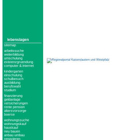
lebenslagen
sitemap
arbeitssuche
weiterbildung
umschulung
existenzgruendung
computer & internet
kindergarten
einschulung
schulbesuch
ausbildung
berufswahl
studium
finanzierung
geldanlage
versicherungen
rente pension
altersvorsorge
boerse
wohnungssuche
wohnungskauf
hauskauf
neu bauen
anbau umbau
renovieren