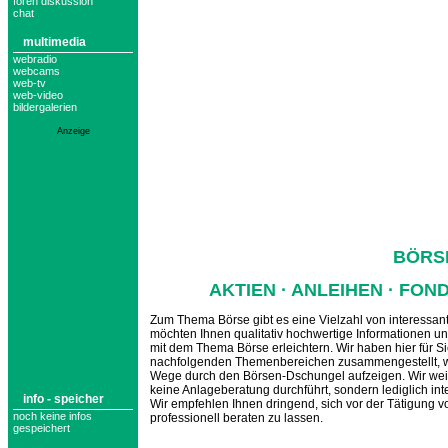
foren diskussion
chat
multimedia
webradio
webcams
web-tv
web-video
bildergalerien
Anzeige
BÖRS
AKTIEN · ANLEIHEN · FON
Zum Thema Börse gibt es eine Vielzahl von interessant
möchten Ihnen qualitativ hochwertige Informationen u
mit dem Thema Börse erleichtern. Wir haben hier für S
nachfolgenden Themenbereichen zusammengestellt, we
Wege durch den Börsen-Dschungel aufzeigen. Wir weis
keine Anlageberatung durchführt, sondern lediglich in
info - speicher
Wir empfehlen Ihnen dringend, sich vor der Tätigung v
noch keine infos
professionell beraten zu lassen.
gespeichert