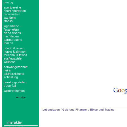
umzug
sportvereine
sport sportarten
radwandern
wandern
fitness
jugendliche
feste feiern
disco discos
nachtleben
partnersuche
tanzen
urlaub & reisen
hotels & zimmer
ferienhaus fewos
ausflugsziele
wellness
schwangerschaft
heirat
alleinerziehend
scheidung
beratungsstellen
trauerfall
weitere themen
Anzeige
Lebenslagen
/
Geld und Finanzen
/
Börse und Trading
interaktiv