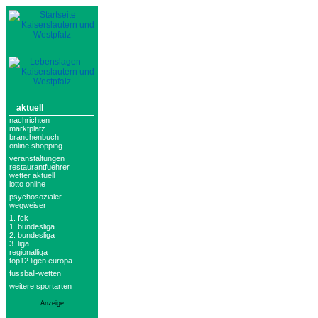
aktuell
nachrichten
marktplatz
branchenbuch
online shopping
veranstaltungen
restaurantfuehrer
wetter aktuell
lotto online
psychosozialer
wegweiser
1. fck
1. bundesliga
2. bundesliga
3. liga
regionalliga
top12 ligen europa
fussball-wetten
weitere sportarten
Anzeige