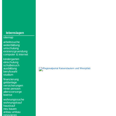
lebenslagen
sitemap
arbeitssuche
weiterbildung
umschulung
existenzgruendung
computer & internet
kindergarten
einschulung
schulbesuch
ausbildung
berufswahl
studium
finanzierung
geldanlage
versicherungen
rente pension
altersvorsorge
boerse
wohnungssuche
wohnungskauf
hauskauf
neu bauen
anbau umbau
renovieren