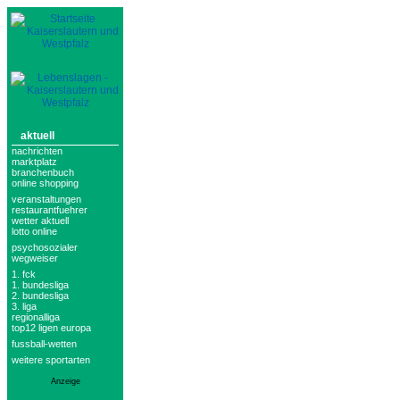
aktuell
nachrichten
marktplatz
branchenbuch
online shopping
veranstaltungen
restaurantfuehrer
wetter aktuell
lotto online
psychosozialer
wegweiser
1. fck
1. bundesliga
2. bundesliga
3. liga
regionalliga
top12 ligen europa
fussball-wetten
weitere sportarten
Anzeige