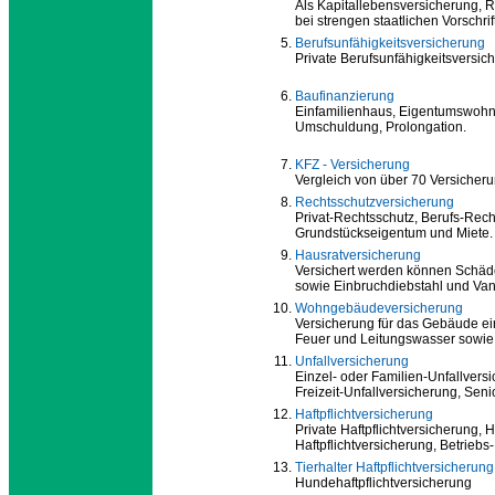
Als Kapitallebensversicherung, 
bei strengen staatlichen Vorschrif
Berufsunfähigkeitsversicherung
Private Berufsunfähigkeitsversi
Baufinanzierung
Einfamilienhaus, Eigentumswohn
Umschuldung, Prolongation.
KFZ - Versicherung
Vergleich von über 70 Versicher
Rechtsschutzversicherung
Privat-Rechtsschutz, Berufs-Rech
Grundstückseigentum und Miete.
Hausratversicherung
Versichert werden können Schäde
sowie Einbruchdiebstahl und Va
Wohngebäudeversicherung
Versicherung für das Gebäude ei
Feuer und Leitungswasser sowie
Unfallversicherung
Einzel- oder Familien-Unfallversi
Freizeit-Unfallversicherung, Sen
Haftpflichtversicherung
Private Haftpflichtversicherung, 
Haftpflichtversicherung, Betriebs-
Tierhalter Haftpflichtversicherung
Hundehaftpflichtversicherung