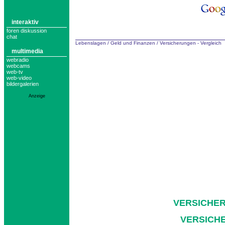
interaktiv
foren diskussion
chat
Lebenslagen
/
Geld und Finanzen
/
Versicherungen - Vergleich
multimedia
webradio
webcams
web-tv
web-video
bildergalerien
Anzeige
VERSICHER
VERSICH