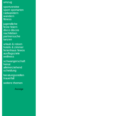
umzug
sportvereine
sport sportarten
radwandern
wandern
fitness
jugendliche
feste feiern
disco discos
nachtleben
partnersuche
tanzen
urlaub & reisen
hotels & zimmer
ferienhaus fewos
ausflugsziele
wellness
schwangerschaft
heirat
alleinerziehend
scheidung
beratungsstellen
trauerfall
weitere themen
Anzeige