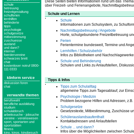
Diese Seiten bieten Informationen rund um das Thema 
schule
über Freizeit- und Ferienangebote, Nachmittagsbetreu
betreuung
freizeitgestaltung
Schule und Lernen
schulferien
lernhilfen
Schule
behinderte
Informationen zum Schulsystem, zu Schulfor
tipps
psychologie
Nachmittagsbetreuung / Angebote
schulgesetze
Horte, schulgebundene Freizeitbetreuung un
mitbestimmung
zuschuesse
Ferien
ausland
Ferientermine bundesweit, Termine und Ange
und dann?
Lernhilfen / Schulzubehör
internet
foerdervereine
Infos zu Bibliotheken und Nachschlagewerke
schwarzes brett
Schule und Behinderung
chat
Schulen und Links zu Anlaufstellen, Diskuss
kostenloser notruf 0800-
111 0333
klinform service
Tipps & Infos
diskussion foren
Tipps zum Schulalltag
chat
allgemeine Tipps zum Tagesablauf, zur Eins
verwandte themen
Psychologie / Medizin
berufswahl
Problem bezogene Hilfen und Adressen, z.B.
berufliche ausbildung
Schulgesetze
studium
Gesetzestexte, Mitbestimmung, Zuschüsse un
schulabbruch
arbeitssuche - jobsuche
Schülerauslandsaufenthalt
vereine - vereinswesen
Kontaktadressen und Anlaufstellen
sport, sportarten und
sportstätten
Schule ... und dann?
fitness
Infos über die Möglichkeiten zwischen Schul
kino, kinos, kinobesuch