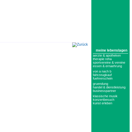
meine lebenslagen
aerzte & apotheken
therapie reha
sportvereine & vereine
essen & ernaehrung
von a nach b
fahrzeugkauf
fuehrerschein
gruendung
handel & dienstleistung
businesspartner
klassische musik
konzertbesuch
kunst erleben