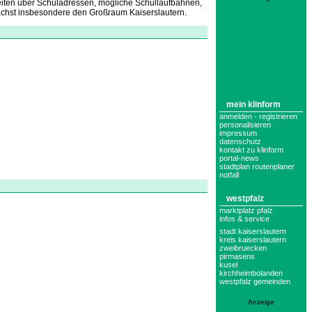
Seiten über Schuladressen, mögliche Schullaufbahnen,
nächst insbesondere den Großraum Kaiserslautern.
mein klinform
anmelden - registrieren
personalisieren
impressum
datenschutz
kontakt zu klinform
portal-news
stadtplan routenplaner
notfall
westpfalz
marktplatz pfalz
infos & service
stadt kaiserslautern
kreis kaiserslautern
zweibruecken
pirmasens
kusel
kirchheimbolanden
westpfalz gemeinden
Anzeige