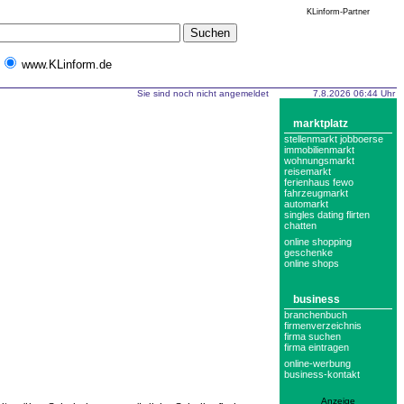
KLinform-Partner
www.KLinform.de
Sie sind noch nicht angemeldet
7.8.2026 06:44 Uhr
marktplatz
stellenmarkt jobboerse
immobilienmarkt
wohnungsmarkt
reisemarkt
ferienhaus fewo
fahrzeugmarkt
automarkt
singles dating flirten
chatten
online shopping
geschenke
online shops
business
branchenbuch
firmenverzeichnis
firma suchen
firma eintragen
online-werbung
business-kontakt
Anzeige