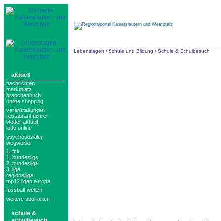
Lebenslagen
/
Schule und Bildung
/
Schule & Schulbesuch
aktuell
nachrichten
marktplatz
branchenbuch
online shopping
veranstaltungen
restaurantfuehrer
wetter aktuell
lotto online
psychosozialer
wegweiser
1. fck
1. bundesliga
2. bundesliga
3. liga
regionalliga
top12 ligen europa
fussball-wetten
weitere sportarten
schule &
schulbesuch