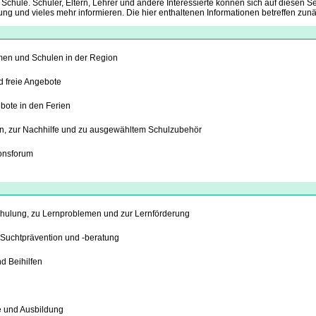
Schule. Schüler, Eltern, Lehrer und andere Interessierte können sich auf diesen 
ung und vieles mehr informieren. Die hier enthaltenen Informationen betreffen zu
men und Schulen in der Region
d freie Angebote
bote in den Ferien
n, zur Nachhilfe und zu ausgewähltem Schulzubehör
ionsforum
chulung, zu Lernproblemen und zur Lernförderung
 Suchtprävention und -beratung
d Beihilfen
e und Ausbildung