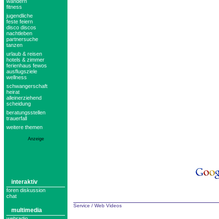
wandern
fitness
jugendliche
feste feiern
disco discos
nachtleben
partnersuche
tanzen
urlaub & reisen
hotels & zimmer
ferienhaus fewos
ausflugsziele
wellness
schwangerschaft
heirat
alleinerziehend
scheidung
beratungsstellen
trauerfall
weitere themen
Anzeige
interaktiv
foren diskussion
chat
Service
/
Web Videos
multimedia
webradio