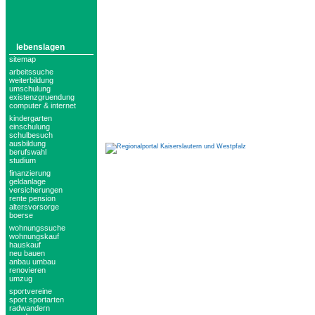
lebenslagen
sitemap
arbeitssuche
weiterbildung
umschulung
existenzgruendung
computer & internet
kindergarten
einschulung
schulbesuch
ausbildung
berufswahl
studium
finanzierung
geldanlage
versicherungen
rente pension
altersvorsorge
boerse
wohnungssuche
wohnungskauf
hauskauf
neu bauen
anbau umbau
renovieren
umzug
sportvereine
sport sportarten
radwandern