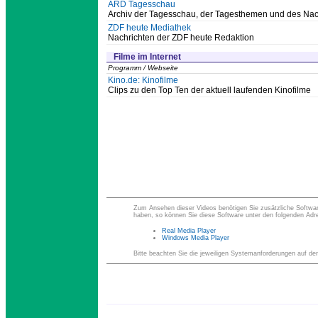
ARD Tagesschau
Archiv der Tagesschau, der Tagesthemen und des Na
ZDF heute Mediathek
Nachrichten der ZDF heute Redaktion
Filme im Internet
Programm / Webseite
Kino.de: Kinofilme
Clips zu den Top Ten der aktuell laufenden Kinofilme
Zum Ansehen dieser Videos benötigen Sie zusätzliche Softwar
haben, so können Sie diese Software unter den folgenden Adres
Real Media Player
Windows Media Player
Bitte beachten Sie die jeweiligen Systemanforderungen auf den