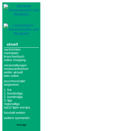
aktuell
nachrichten
marktplatz
branchenbuch
online shopping
veranstaltungen
restaurantfuehrer
wetter aktuell
lotto online
psychosozialer
wegweiser
1. fck
1. bundesliga
2. bundesliga
3. liga
regionalliga
top12 ligen europa
fussball-wetten
weitere sportarten
Anzeige