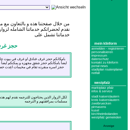
من خلال صفحتنا هذه و بالتعاون مع مم
نقدم لحضراتكم خدماتنا الشامله لزوار وعشاق ك
خدماتنا تشمل على
mein klinform
حجز غرف 
anmelden - registrieren
personalisieren
impressum
بامكانكم حجز غرف فنادق او غرف في بيوت خاصه
datenschutz
kontakt zu klinform
ايضاُ بامكانكم حجز شقق مجهزه و يمكنكم ايضاُ 
portal-news
حجز اسره منقرده تقام في مخيمات اعِدت خصيص
stadtplan routenplaner
notfall
westpfalz
marktplatz pfalz
infos & service
stadt kaiserslautern
لكل الزوار الذين يحتاجون للترجمه نقدم لهم هذه
kreis kaiserslautern
مسلمات بمرافقتهم و الترجمه
zweibruecken
pirmasens
kusel
kirchheimbolanden
westpfalz gemeinden
Anzeige