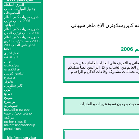
الفرق المتاهله
جداول المباريات حسب
المجموعات
جدول مباريات كأس العالم
2006 حسب ترتيب
ه كايزرسلاوترن الاخ ماهر شيباني
المواعيد
جدول مباريات كأس العالم
2006 حسب ترتيب المدن
جدول مباريات كأس العالم
2006 حسب ترتيب الفرق
اخبار كاس العالم 2006
20
المانيا
اخبار اخرى
اخبار ثقافيه
برلين
ني و التعرف على العادات الالمانيه عن قرب.
دورتموندت
العالم من الشباب و كل الراغبين ايضاُ يمكنكم
فرانكفورت
ه بحمامات مشتركه وقاعات للاكل و الراحه و
غيلسن كيرشن
هامبورغ
هانوفر
كايزرسلاوترن
كولن
لايبزيغ
ميونيخ
نورنبيرغ
صه حيث يقومون نسوة عربيات و المانيات
اشتوتغارت
football in europe
خدمات حجز/ ترجمه/
مرافقه
partnerships &
advertising worldcup
portal-sites
klinform service