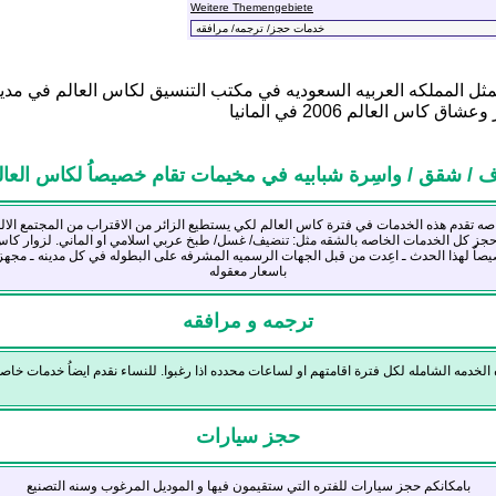
Weitere Themengebiete
ثل المملكه العربيه السعوديه في مكتب التنسيق لكاس العالم في مدين
اس العالم 2006 في المانيا
/ شقق / واسِرة شبابيه في مخيمات تقام خصيصاُ لكاس العالم 06
 تقدم هذه الخدمات في فترة كاس العالم لكي يستطيع الزائر من الاقتراب من المجتمع الالما
حجز كل الخدمات الخاصه بالشقه مثل: تنضيف/ غسل/ طبخ عربي اسلامي او الماني. لزوار كاس 
اُ لهذا الحدث ـ اعِدت من قبل الجهات الرسميه المشرفه على البطوله في كل مدينه ـ مجهز
باسعار معقوله
ترجمه و مرافقه
 الخدمه الشامله لكل فترة اقامتهم او لساعات محدده اذا رغبوا. للنساء نقدم ايضاُ خدمات خا
حجز سيارات
بامكانكم حجز سيارات للفتره التي ستقيمون فيها و الموديل المرغوب وسنه التصنيع