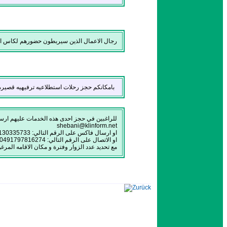
رجال الاعمال الذين سيربطون حضورهم لكاس العا
بامكانكم حجز رحلات استطلاعيه ترفيهيه قصيره لز
للراغبين في حجز احدى هذه الخدمات عليهم ارسال
shebani@klinform.net
او ارسال فاكس على الرقم التالي: 004963130335733
او الاتصال على الرقم التالي: 00491797816274
مع تحديد عدد الزوار وفترة و مكان الاقامه المرغ