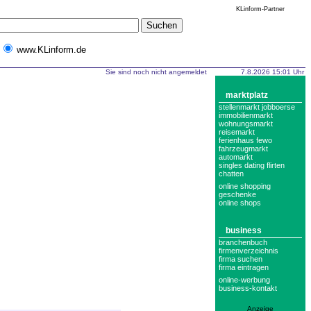
KLinform-Partner
www.KLinform.de
Sie sind noch nicht angemeldet
7.8.2026 15:01 Uhr
marktplatz
stellenmarkt jobboerse
immobilienmarkt
wohnungsmarkt
reisemarkt
ferienhaus fewo
fahrzeugmarkt
automarkt
singles dating flirten
chatten
online shopping
geschenke
online shops
business
branchenbuch
firmenverzeichnis
firma suchen
firma eintragen
online-werbung
business-kontakt
Anzeige