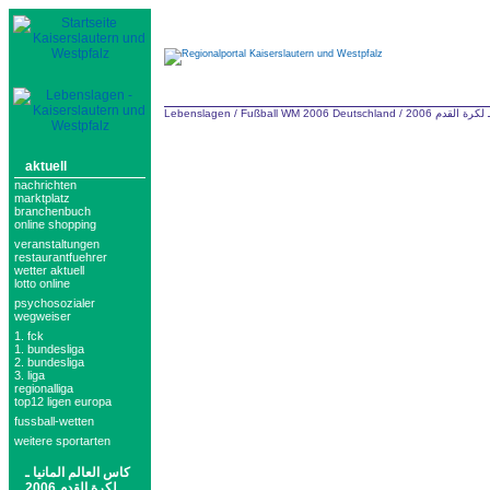
كرة القدم 2006
/
Fußball WM 2006 Deutschland
/
Lebenslagen
aktuell
nachrichten
marktplatz
branchenbuch
online shopping
veranstaltungen
restaurantfuehrer
wetter aktuell
lotto online
psychosozialer
wegweiser
1. fck
1. bundesliga
2. bundesliga
3. liga
regionalliga
top12 ligen europa
fussball-wetten
weitere sportarten
كاس العالم المانيا ـ
لكرة القدم 2006