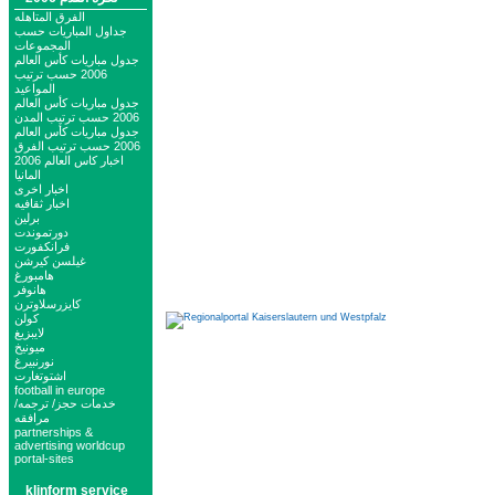
الفرق المتاهله
جداول المباريات حسب
المجموعات
جدول مباريات كأس العالم
2006 حسب ترتيب
المواعيد
جدول مباريات كأس العالم
2006 حسب ترتيب المدن
جدول مباريات كأس العالم
2006 حسب ترتيب الفرق
اخبار كاس العالم 2006
المانيا
اخبار اخرى
اخبار ثقافيه
برلين
دورتموندت
فرانكفورت
غيلسن كيرشن
هامبورغ
هانوفر
كايزرسلاوترن
كولن
لايبزيغ
ميونيخ
نورنبيرغ
اشتوتغارت
football in europe
خدمات حجز/ ترجمه/
مرافقه
partnerships &
advertising worldcup
portal-sites
klinform service