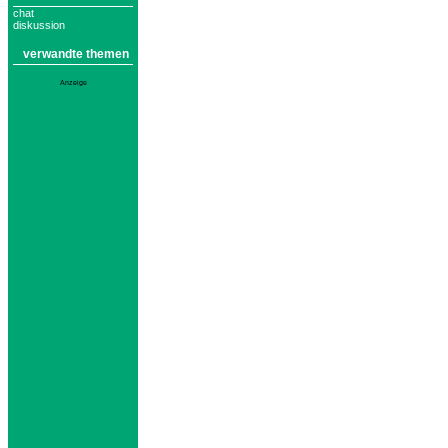
chat
diskussion
verwandte themen
Anzeige