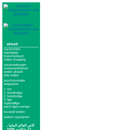
aktuell
nachrichten
marktplatz
branchenbuch
online shopping
veranstaltungen
restaurantfuehrer
wetter aktuell
lotto online
psychosozialer
wegweiser
1. fck
1. bundesliga
2. bundesliga
3. liga
regionalliga
top12 ligen europa
fussball-wetten
weitere sportarten
كاس العالم المانيا ـ
لكرة القدم 2006