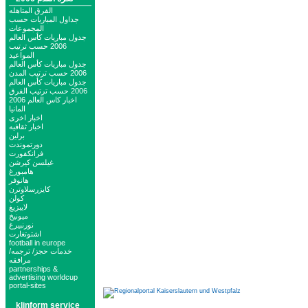
الفرق المتاهله
جداول المباريات حسب
المجموعات
جدول مباريات كأس العالم
2006 حسب ترتيب
المواعيد
جدول مباريات كأس العالم
2006 حسب ترتيب المدن
جدول مباريات كأس العالم
2006 حسب ترتيب الفرق
اخبار كاس العالم 2006
المانيا
اخبار اخرى
اخبار ثقافيه
برلين
دورتموندت
فرانكفورت
غيلسن كيرشن
هامبورغ
هانوفر
كايزرسلاوترن
كولن
لايبزيغ
ميونيخ
نورنبيرغ
اشتوتغارت
football in europe
خدمات حجز/ ترجمه/
مرافقه
partnerships &
advertising worldcup
portal-sites
klinform service