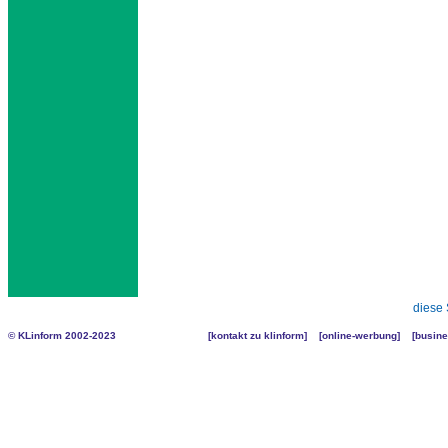
diese 
© KLinform 2002-2023
[
kontakt zu klinform
] [
online-werbung
] [
busine