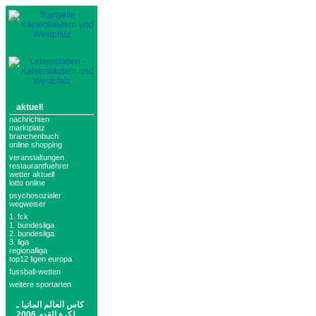
aktuell
nachrichten
marktplatz
branchenbuch
online shopping
veranstaltungen
restaurantfuehrer
wetter aktuell
lotto online
psychosozialer
wegweiser
1. fck
1. bundesliga
2. bundesliga
3. liga
regionalliga
top12 ligen europa
fussball-wetten
weitere sportarten
كاس العالم المانيا ـ
لكرة القدم 2006