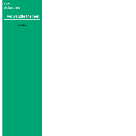
chat
diskussion
verwandte themen
Anzeige