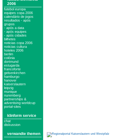
2006
futebol europa
equipes copa 2006
calendário de jogos
resultados - após
grupos
- após a data
- após equipes
- após cidades
bilhetes
noticias copa 2006
noticias cultura
hoteles 2006
berlim
colónia
dortmund
estugarda
francoforte
gelsenkirchen
hamburgo
hanover
kaiserslautern
leipzig
munique
nuremberg
partnerships &
advertising worldcup
portal-sites
klinform service
chat
diskussion
verwandte themen