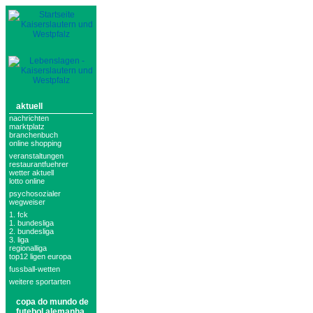
aktuell
nachrichten
marktplatz
branchenbuch
online shopping
veranstaltungen
restaurantfuehrer
wetter aktuell
lotto online
psychosozialer
wegweiser
1. fck
1. bundesliga
2. bundesliga
3. liga
regionalliga
top12 ligen europa
fussball-wetten
weitere sportarten
copa do mundo de
futebol alemanha