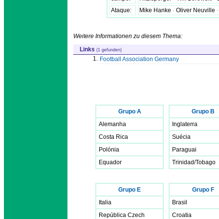
Ataque:
Mike Hanke
·
Oliver Neuville
·
Weitere Informationen zu diesem Thema:
Links
(1 gefunden)
1.
Football Association Germany
Grupo A
Grupo B
Alemanha
Inglaterra
Costa Rica
Suécia
Polónia
Paraguai
Equador
Trinidad/Tobago
Grupo E
Grupo F
Italia
Brasil
República Czech
Croatia