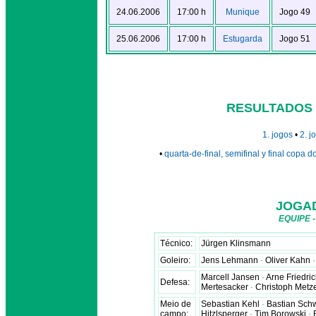
24.06.2006
17:00 h
Munique
Jogo 49
25.06.2006
17:00 h
Estugarda
Jogo 51
RESULTADOS 
1. jogos
•
2. j
•
quarta-de-final, semifinal y final copa
JOGA
EQUIPE 
Técnico:
Jürgen Klinsmann
Goleiro:
Jens Lehmann
·
Oliver Kahn
·
Marcell Jansen
·
Arne Friedri
Defesa:
Mertesacker
·
Christoph Metz
Meio de
Sebastian Kehl
·
Bastian Sch
campo:
Hitzlsperger
·
Tim Borowski
·
B