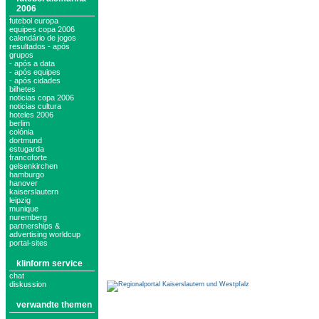
2006
futebol europa
equipes copa 2006
calendário de jogos
resultados - após
grupos
- após a data
- após equipes
- após cidades
bilhetes
noticias copa 2006
noticias cultura
hoteles 2006
berlim
colónia
dortmund
estugarda
francoforte
gelsenkirchen
hamburgo
hanover
kaiserslautern
leipzig
munique
nuremberg
partnerships &
advertising worldcup
portal-sites
klinform service
chat
diskussion
verwandte themen