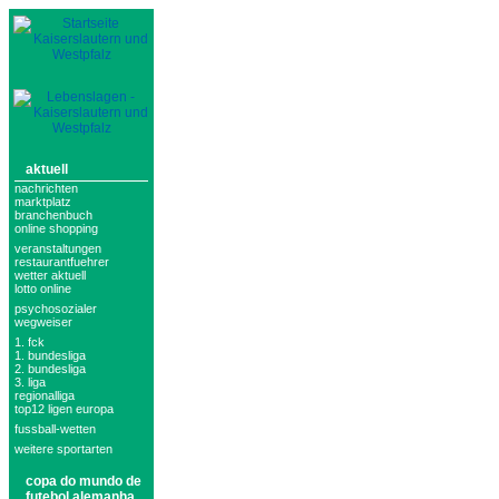
aktuell
nachrichten
marktplatz
branchenbuch
online shopping
veranstaltungen
restaurantfuehrer
wetter aktuell
lotto online
psychosozialer
wegweiser
1. fck
1. bundesliga
2. bundesliga
3. liga
regionalliga
top12 ligen europa
fussball-wetten
weitere sportarten
copa do mundo de
futebol alemanha