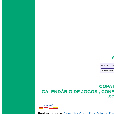
Weitere Th
COPA 
CALENDÁRIO DE JOGOS , CON
SO
grupo A
Equipes grupo A:
Alemanha
,
Costa-Rica
,
Polónia
,
Equ