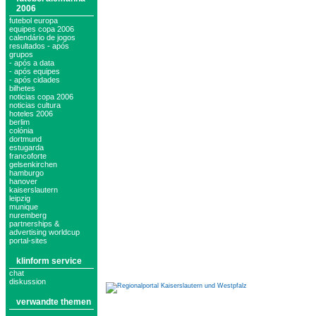
2006
futebol europa
equipes copa 2006
calendário de jogos
resultados - após
grupos
- após a data
- após equipes
- após cidades
bilhetes
noticias copa 2006
noticias cultura
hoteles 2006
berlim
colónia
dortmund
estugarda
francoforte
gelsenkirchen
hamburgo
hanover
kaiserslautern
leipzig
munique
nuremberg
partnerships &
advertising worldcup
portal-sites
klinform service
chat
diskussion
verwandte themen