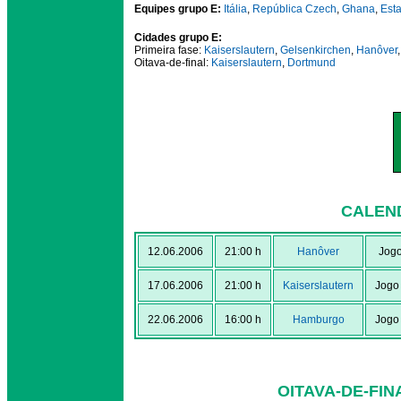
Equipes grupo E:
Itália
,
República Czech
,
Ghana
,
Est
Cidades grupo E:
Primeira fase:
Kaiserslautern
,
Gelsenkirchen
,
Hanôver
Oitava-de-final:
Kaiserslautern
,
Dortmund
CALEN
12.06.2006
21:00 h
Hanôver
Jogo
17.06.2006
21:00 h
Kaiserslautern
Jogo
22.06.2006
16:00 h
Hamburgo
Jogo
OITAVA-DE-FIN