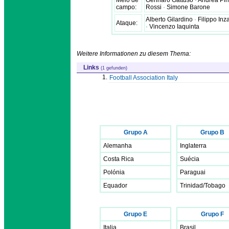
campo:
Rossi
·
Simone Barone
Alberto Gilardino
·
Filippo Inz
Ataque:
·
Vincenzo Iaquinta
Weitere Informationen zu diesem Thema:
Links
(1 gefunden)
1.
Football Association Italy
Grupo A
Grupo B
Alemanha
Inglaterra
Costa Rica
Suécia
Polónia
Paraguai
Equador
Trinidad/Tobago
Grupo E
Grupo F
Italia
Brasil