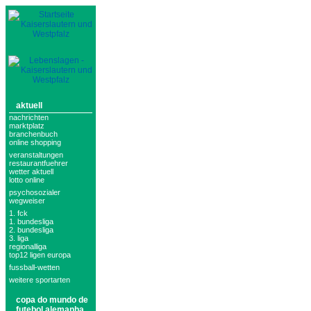
aktuell
nachrichten
marktplatz
branchenbuch
online shopping
veranstaltungen
restaurantfuehrer
wetter aktuell
lotto online
psychosozialer
wegweiser
1. fck
1. bundesliga
2. bundesliga
3. liga
regionalliga
top12 ligen europa
fussball-wetten
weitere sportarten
copa do mundo de
futebol alemanha