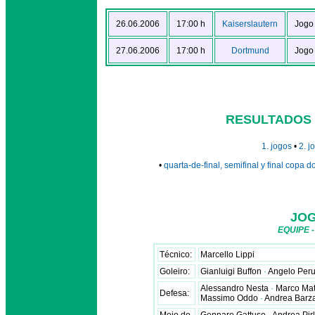
26.06.2006
17:00 h
Kaiserslautern
Jogo
27.06.2006
17:00 h
Dortmund
Jogo
RESULTADOS 
1. jogos
•
2. j
•
quarta-de-final, semifinal y final copa
JOG
EQUIPE 
Técnico:
Marcello Lippi
Goleiro:
Gianluigi Buffon
·
Angelo Per
Alessandro Nesta
·
Marco Mat
Defesa:
Massimo Oddo
·
Andrea Barz
Meio de
Gennaro Gattuso
·
Andrea Pir