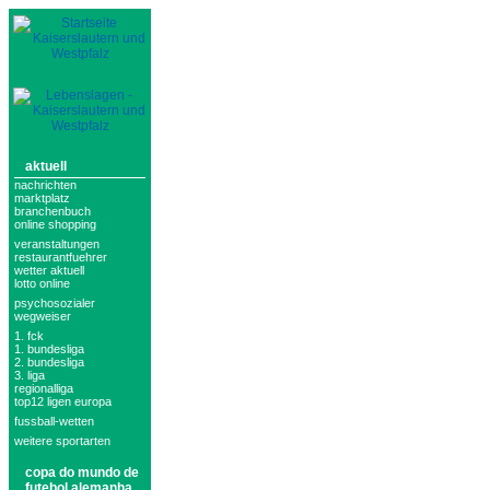
aktuell
nachrichten
marktplatz
branchenbuch
online shopping
veranstaltungen
restaurantfuehrer
wetter aktuell
lotto online
psychosozialer
wegweiser
1. fck
1. bundesliga
2. bundesliga
3. liga
regionalliga
top12 ligen europa
fussball-wetten
weitere sportarten
copa do mundo de
futebol alemanha