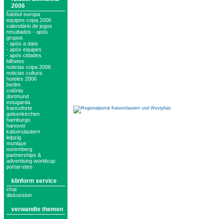
2006
futebol europa
equipes copa 2006
calendário de jogos
resultados - após
grupos
- após a data
- após equipes
- após cidades
bilhetes
noticias copa 2006
noticias cultura
hoteles 2006
berlim
colónia
dortmund
estugarda
francoforte
gelsenkirchen
hamburgo
hanover
kaiserslautern
leipzig
munique
nuremberg
partnerships &
advertising worldcup
portal-sites
klinform service
chat
diskussion
verwandte themen