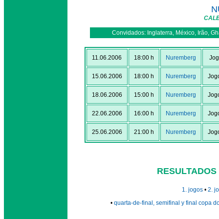
N
CALE
Convidados: Inglaterra, México, Irão, G
11.06.2006
18:00 h
Nuremberg
Jog
15.06.2006
18:00 h
Nuremberg
Jog
18.06.2006
15:00 h
Nuremberg
Jog
22.06.2006
16:00 h
Nuremberg
Jog
25.06.2006
21:00 h
Nuremberg
Jog
RESULTADOS 
1. jogos
•
2. j
•
quarta-de-final, semifinal y final copa