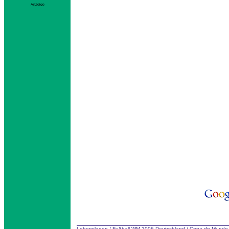
Anzeige
Lebenslagen
/
Fußball WM 2006 Deutschland
/
Copa do Mundo 