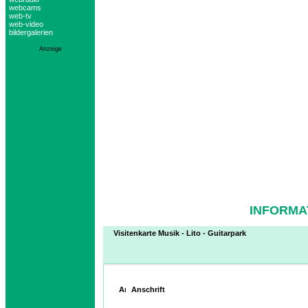
webcams
web-tv
web-video
bildergalerien
Anzeige
INFORMA
Visitenkarte Musik - Lito - Guitarpark
Anschrift