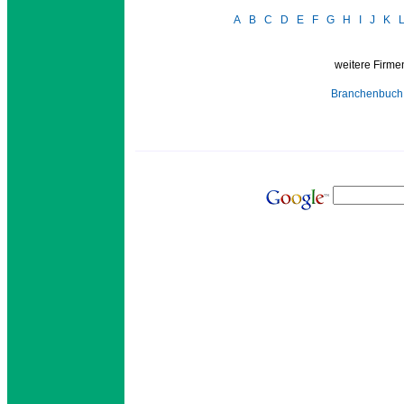
A
B
C
D
E
F
G
H
I
J
K
weitere Firmen
Branchenbuch 