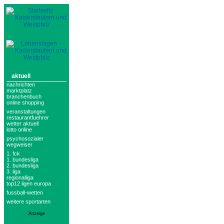
aktuell
nachrichten
marktplatz
branchenbuch
online shopping
veranstaltungen
restaurantfuehrer
wetter aktuell
lotto online
psychosozialer
wegweiser
1. fck
1. bundesliga
2. bundesliga
3. liga
regionalliga
top12 ligen europa
fussball-wetten
weitere sportarten
Anzeige