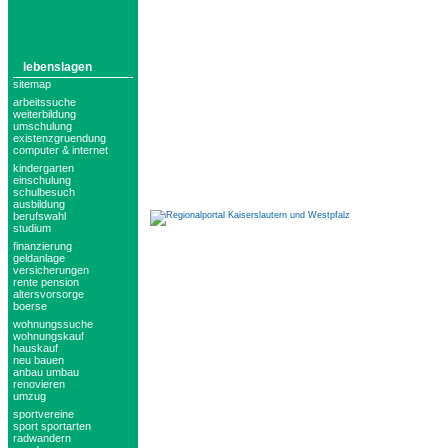
lebenslagen
sitemap
arbeitssuche
weiterbildung
umschulung
existenzgruendung
computer & internet
kindergarten
einschulung
schulbesuch
ausbildung
berufswahl
studium
finanzierung
geldanlage
versicherungen
rente pension
altersvorsorge
boerse
wohnungssuche
wohnungskauf
hauskauf
neu bauen
anbau umbau
renovieren
umzug
sportvereine
sport sportarten
radwandern