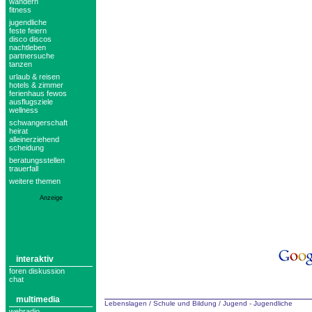
wandern
fitness
jugendliche
feste feiern
disco discos
nachtleben
partnersuche
tanzen
urlaub & reisen
hotels & zimmer
ferienhaus fewos
ausflugsziele
wellness
schwangerschaft
heirat
alleinerziehend
scheidung
beratungsstellen
trauerfall
weitere themen
Anzeige
interaktiv
foren diskussion
chat
multimedia
Lebenslagen
/
Schule und Bildung
/
Jugend - Jugendliche
webradio