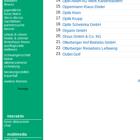
14.
Opel Adam AG Werk Kaiserslautern
wandern
fitness
15.
Oppermann Klaus-Dieter
jugendliche
16.
Optik Klein
feste feiern
disco discos
17.
Optik Krupp
nachtleben
18.
Optik Schekirka GmbH
partnersuche
tanzen
19.
Orgami GmbH
urlaub & reisen
20.
Orsus GmbH & Co. KG
hotels & zimmer
21.
ferienhaus fewos
Otterberger Hof Betriebs GmbH
ausflugsziele
22.
Otterberger Reisebüro Leßweng
wellness
23.
Outlet Golf
schwangerschaft
heirat
alleinerziehend
scheidung
beratungsstellen
trauerfall
weitere themen
Anzeige
interaktiv
foren diskussion
chat
multimedia
webradio