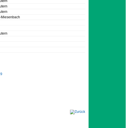
utern
utern
utern
-Miesenbach
l
utern
d
-9