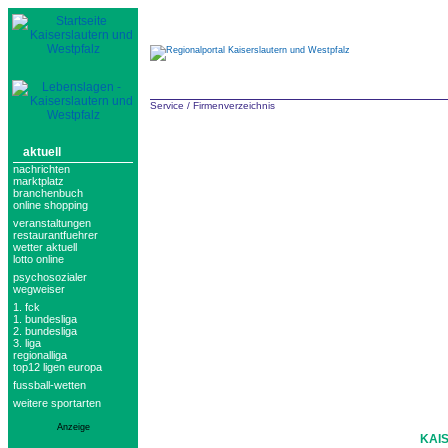
Service
/
Firmenverzeichnis
aktuell
nachrichten
marktplatz
branchenbuch
online shopping
veranstaltungen
restaurantfuehrer
wetter aktuell
lotto online
psychosozialer
wegweiser
1. fck
1. bundesliga
2. bundesliga
3. liga
regionalliga
top12 ligen europa
fussball-wetten
weitere sportarten
Anzeige
KAI