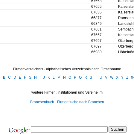
67663
Kaisersla
67655
Kaisersla
67655
Kaisersla
66877
Ramstein
66849
Landstuh
67681
Sembach
67657
Kaisersla
67697
Otterberg
67697
Otterberg
66989
Höheinö
Firmenverzeichnis - alphabetisches Verzeichnis nach Firmenname
A
B
C
D
E
F
G
H
I
J
K
L
M
N
O
P
Q
R
S
T
U
V
W
X
Y
Z
0
weitere Firmen, Institutionen und Vereine im
Branchenbuch - Firmensuche nach Branchen