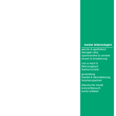
meine lebenslagen
aerzte & apotheken
therapie reha
sportvereine & vereine
essen & ernaehrung
von a nach b
fahrzeugkauf
fuehrerschein
gruendung
handel & dienstleistung
businesspartner
klassische musik
konzertbesuch
kunst erleben