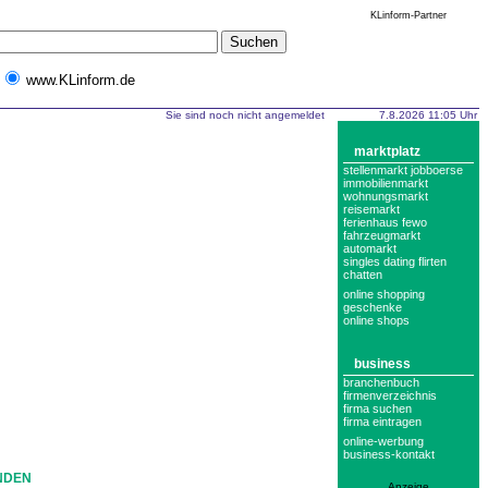
KLinform-Partner
www.KLinform.de
Sie sind noch nicht angemeldet
7.8.2026 11:05 Uhr
marktplatz
stellenmarkt jobboerse
immobilienmarkt
wohnungsmarkt
reisemarkt
ferienhaus fewo
fahrzeugmarkt
automarkt
singles dating flirten
chatten
online shopping
geschenke
online shops
business
branchenbuch
firmenverzeichnis
firma suchen
firma eintragen
online-werbung
business-kontakt
NDEN
Anzeige