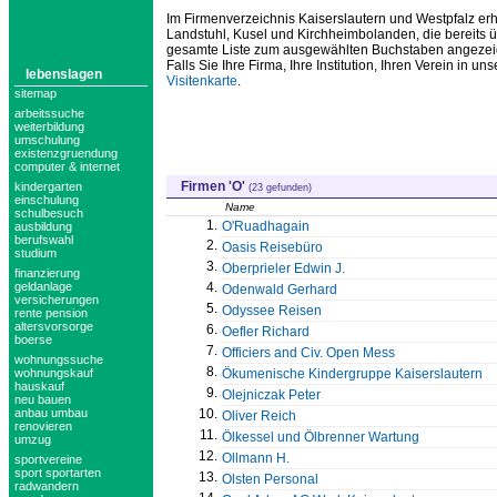
Im Firmenverzeichnis Kaiserslautern und Westpfalz er
Landstuhl, Kusel und Kirchheimbolanden, die bereits üb
gesamte Liste zum ausgewählten Buchstaben angezeigt. 
Falls Sie Ihre Firma, Ihre Institution, Ihren Verein in
lebenslagen
Visitenkarte
.
sitemap
arbeitssuche
weiterbildung
umschulung
existenzgruendung
computer & internet
Firmen 'O'
kindergarten
(23 gefunden)
einschulung
Name
schulbesuch
1.
O'Ruadhagain
ausbildung
berufswahl
2.
Oasis Reisebüro
studium
3.
Oberprieler Edwin J.
finanzierung
4.
geldanlage
Odenwald Gerhard
versicherungen
5.
Odyssee Reisen
rente pension
altersvorsorge
6.
Oefler Richard
boerse
7.
Officiers and Civ. Open Mess
wohnungssuche
8.
Ökumenische Kindergruppe Kaiserslautern
wohnungskauf
hauskauf
9.
Olejniczak Peter
neu bauen
10.
anbau umbau
Oliver Reich
renovieren
11.
Ölkessel und Ölbrenner Wartung
umzug
12.
Ollmann H.
sportvereine
sport sportarten
13.
Olsten Personal
radwandern