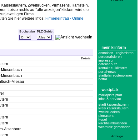
m Kaiserslautern, Zweibrücken, Pirmasens, Ramstein,
 Leiste rechts auf 'alle anzeigen' klicken, wird die
zur jeweiligen Firma.
ten Sie hier weitere Infos:
Firmeneintrag - Online
Buchstabe
PLZ-Gebiet
mein klinform
anmelden - registrieren
personalisieren
Details
impressum
utern
datenschutz
kontakt zu klinform
-Miesenbach
portal-news
-Miesenbach
stadtplan routenplaner
notfall
lbach-Miesau
l
westpfalz
er
marktplatz pfalz
infos & service
utern
stadt kaiserslautern
utern
kreis kaiserslautern
l
zweibruecken
pirmasens
utern
kusel
utern
kirchheimbolanden
westpfalz gemeinden
h-Alsenborn
utern
Anzeige