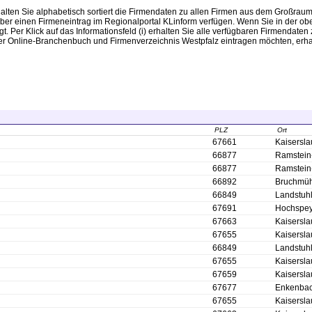
halten Sie alphabetisch sortiert die Firmendaten zu allen Firmen aus dem Großrau
er einen Firmeneintrag im Regionalportal KLinform verfügen. Wenn Sie in der oberen
Per Klick auf das Informationsfeld (i) erhalten Sie alle verfügbaren Firmendaten 
 unser Online-Branchenbuch und Firmenverzeichnis Westpfalz eintragen möchten, erhal
PLZ
Ort
67661
Kaisersla
66877
Ramstein
66877
Ramstein
66892
Bruchmüh
66849
Landstuh
67691
Hochspey
67663
Kaisersla
67655
Kaisersla
66849
Landstuh
67655
Kaisersla
67659
Kaisersla
67677
Enkenbac
67655
Kaisersla