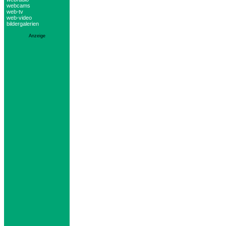
webcams
web-tv
web-video
bildergalerien
Anzeige