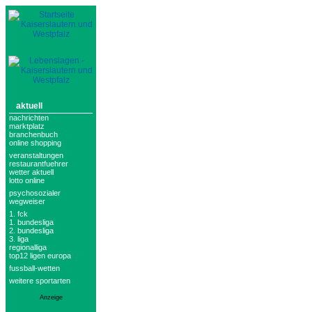
aktuell
nachrichten
marktplatz
branchenbuch
online shopping
veranstaltungen
restaurantfuehrer
wetter aktuell
lotto online
psychosozialer
wegweiser
1. fck
1. bundesliga
2. bundesliga
3. liga
regionalliga
top12 ligen europa
fussball-wetten
weitere sportarten
Anzeige