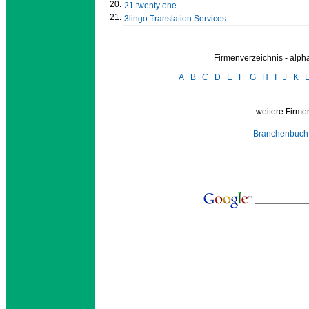
20.
21.twenty one
21.
3lingo Translation Services
Firmenverzeichnis - alp
A
B
C
D
E
F
G
H
I
J
K
weitere Firmen
Branchenbuch 