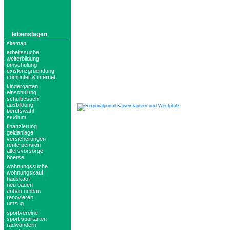
lebenslagen
sitemap
arbeitssuche
weiterbildung
umschulung
existenzgruendung
computer & internet
kindergarten
einschulung
schulbesuch
ausbildung
berufswahl
studium
finanzierung
geldanlage
versicherungen
rente pension
altersvorsorge
boerse
wohnungssuche
wohnungskauf
hauskauf
neu bauen
anbau umbau
renovieren
umzug
sportvereine
sport sportarten
radwandern