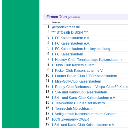
Firmen '0'
(21 gefunden)
Name
1.
@irportexpress.de
2.
*** STOBBE D.SIGN ***
3.
1. FC Kaiserslautern e.V.
4.
1. FC Kaiserslautern e.V.
5.
1. FC Kaiserslautern Hockeyabteilung
6.
1. FC Kaiserslautern
7.
1. Hockey-Club, Tennisanlage Kaiserslautern
8.
1. Judo Club Kaiserslautern
9.
1. Kicker Club Kaiserslautern e.V.
10.
1. Lautrer Boule-Club 1989 Kaiserslautern
11.
1. Mini-Golf-Club Kaiserslautern
12.
1. Ralley-Club Barbarossa - Vespa-Club 59 Kaise
13.
1. Ski- und Kanuclub Kaiserslautern
14.
1.Ski - und Kanu-Club Kaiserslautern e.V.
15.
1. Teakwondo Club Kaiserslautern
16.
1. Tennisclub Mölschbach
17.
1. Voltigierclub Kaiserslautern am Gusthof
18.
100% Zwergen-POWER
19.
1 Ski- und Kanu-Club Kaiserslautern e.V.