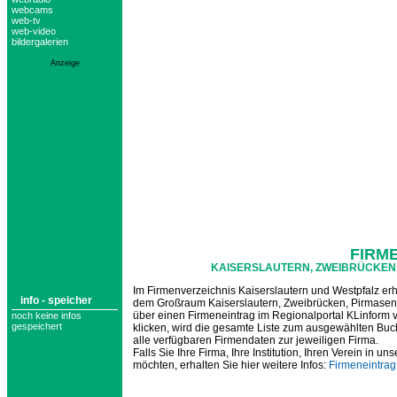
webcams
web-tv
web-video
bildergalerien
Anzeige
FIRM
KAISERSLAUTERN, ZWEIBRÜCKEN
Im Firmenverzeichnis Kaiserslautern und Westpfalz erha
info - speicher
dem Großraum Kaiserslautern, Zweibrücken, Pirmasens
über einen Firmeneintrag im Regionalportal KLinform ve
noch keine infos
gespeichert
klicken, wird die gesamte Liste zum ausgewählten Buchs
alle verfügbaren Firmendaten zur jeweiligen Firma.
Falls Sie Ihre Firma, Ihre Institution, Ihren Verein i
möchten, erhalten Sie hier weitere Infos:
Firmeneintrag 