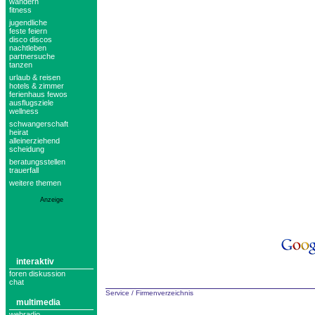
wandern
fitness
jugendliche
feste feiern
disco discos
nachtleben
partnersuche
tanzen
urlaub & reisen
hotels & zimmer
ferienhaus fewos
ausflugsziele
wellness
schwangerschaft
heirat
alleinerziehend
scheidung
beratungsstellen
trauerfall
weitere themen
Anzeige
interaktiv
foren diskussion
chat
Service
/
Firmenverzeichnis
multimedia
webradio