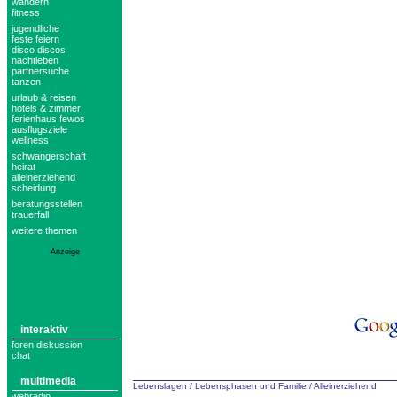
wandern
fitness
jugendliche
feste feiern
disco discos
nachtleben
partnersuche
tanzen
urlaub & reisen
hotels & zimmer
ferienhaus fewos
ausflugsziele
wellness
schwangerschaft
heirat
alleinerziehend
scheidung
beratungsstellen
trauerfall
weitere themen
Anzeige
interaktiv
foren diskussion
chat
multimedia
Lebenslagen
/
Lebensphasen und Familie
/
Alleinerziehend
webradio