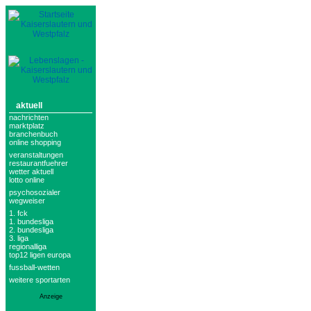
aktuell
nachrichten
marktplatz
branchenbuch
online shopping
veranstaltungen
restaurantfuehrer
wetter aktuell
lotto online
psychosozialer
wegweiser
1. fck
1. bundesliga
2. bundesliga
3. liga
regionalliga
top12 ligen europa
fussball-wetten
weitere sportarten
Anzeige