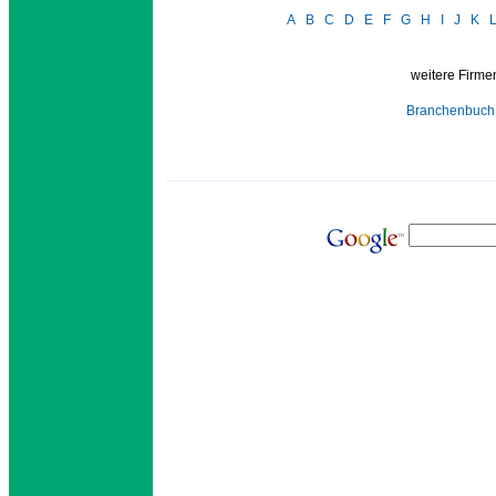
A
B
C
D
E
F
G
H
I
J
K
weitere Firmen
Branchenbuch 