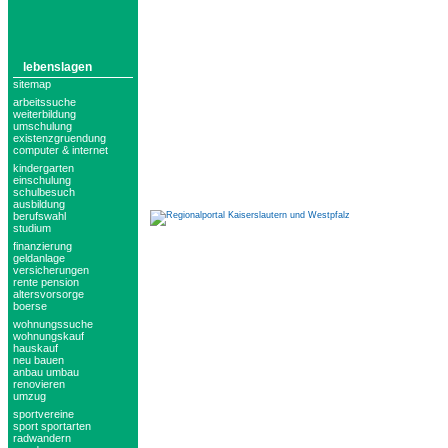
lebenslagen
sitemap
arbeitssuche
weiterbildung
umschulung
existenzgruendung
computer & internet
kindergarten
einschulung
schulbesuch
ausbildung
berufswahl
studium
finanzierung
geldanlage
versicherungen
rente pension
altersvorsorge
boerse
wohnungssuche
wohnungskauf
hauskauf
neu bauen
anbau umbau
renovieren
umzug
sportvereine
sport sportarten
radwandern