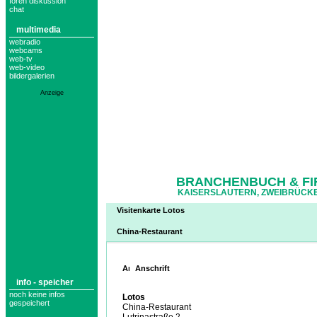
foren diskussion
chat
multimedia
webradio
webcams
web-tv
web-video
bildergalerien
Anzeige
BRANCHENBUCH & FI
KAISERSLAUTERN, ZWEIBRÜCKE
Visitenkarte Lotos
China-Restaurant
Anschrift
info - speicher
noch keine infos
Lotos
gespeichert
China-Restaurant