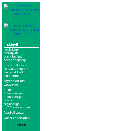
aktuell
nachrichten
marktplatz
branchenbuch
online shopping
veranstaltungen
restaurantfuehrer
wetter aktuell
lotto online
psychosozialer
wegweiser
1. fck
1. bundesliga
2. bundesliga
3. liga
regionalliga
top12 ligen europa
fussball-wetten
weitere sportarten
Anzeige