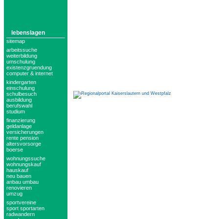
lebenslagen
sitemap
arbeitssuche
weiterbildung
umschulung
existenzgruendung
computer & internet
kindergarten
einschulung
schulbesuch
ausbildung
berufswahl
studium
finanzierung
geldanlage
versicherungen
rente pension
altersvorsorge
boerse
wohnungssuche
wohnungskauf
hauskauf
neu bauen
anbau umbau
renovieren
umzug
sportvereine
sport sportarten
radwandern