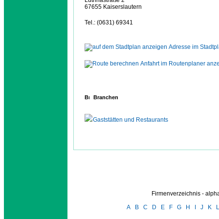
Lutrinastraße 2
67655 Kaiserslautern
Tel.: (0631) 69341
Adresse im Stadtp
Anfahrt im Routenplaner anz
Branchen
Gaststätten und Restaurants
Firmenverzeichnis - alp
A
B
C
D
E
F
G
H
I
J
K