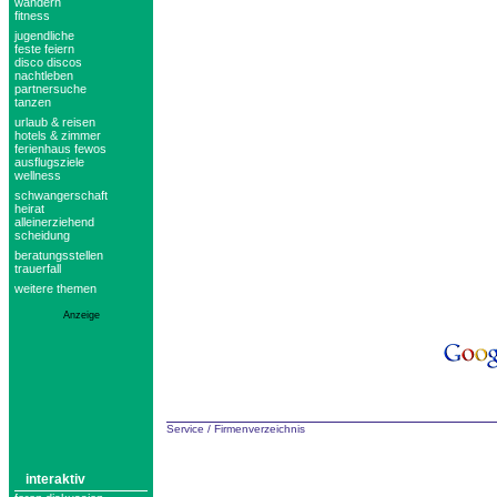
wandern
fitness
jugendliche
feste feiern
disco discos
nachtleben
partnersuche
tanzen
urlaub & reisen
hotels & zimmer
ferienhaus fewos
ausflugsziele
wellness
schwangerschaft
heirat
alleinerziehend
scheidung
beratungsstellen
trauerfall
weitere themen
Anzeige
Service
/
Firmenverzeichnis
interaktiv