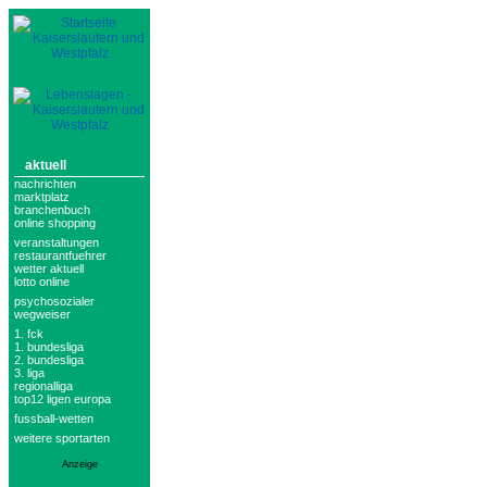
aktuell
nachrichten
marktplatz
branchenbuch
online shopping
veranstaltungen
restaurantfuehrer
wetter aktuell
lotto online
psychosozialer
wegweiser
1. fck
1. bundesliga
2. bundesliga
3. liga
regionalliga
top12 ligen europa
fussball-wetten
weitere sportarten
Anzeige