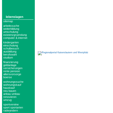
lebenslagen
sitemap
arbeitssuche
weiterbildung
umschulung
existenzgruendung
computer & internet
kindergarten
einschulung
schulbesuch
ausbildung
berufswahl
studium
finanzierung
geldanlage
versicherungen
rente pension
altersvorsorge
boerse
wohnungssuche
wohnungskauf
hauskauf
neu bauen
anbau umbau
renovieren
umzug
sportvereine
sport sportarten
radwandern