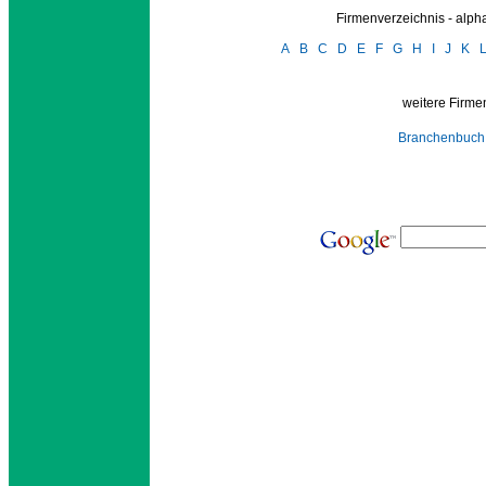
Firmenverzeichnis - alp
A
B
C
D
E
F
G
H
I
J
K
weitere Firmen
Branchenbuch 