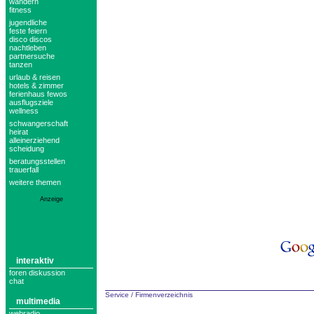
wandern
fitness
jugendliche
feste feiern
disco discos
nachtleben
partnersuche
tanzen
urlaub & reisen
hotels & zimmer
ferienhaus fewos
ausflugsziele
wellness
schwangerschaft
heirat
alleinerziehend
scheidung
beratungsstellen
trauerfall
weitere themen
Anzeige
interaktiv
foren diskussion
chat
Service
/
Firmenverzeichnis
multimedia
webradio