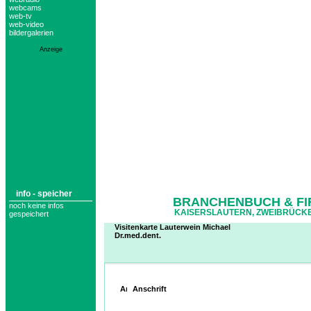
webcams
web-tv
web-video
bildergalerien
Anzeige
info - speicher
BRANCHENBUCH & FI
noch keine infos
KAISERSLAUTERN, ZWEIBRÜCKE
gespeichert
Visitenkarte Lauterwein Michael
Dr.med.dent.
Anschrift