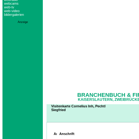
webcams
web-tv
web-video
bildergalerien
Anzeige
BRANCHENBUCH & FI
KAISERSLAUTERN, ZWEIBRÜCKE
Visitenkarte Cornelius Inh, Pechtl
Siegfried
Anschrift