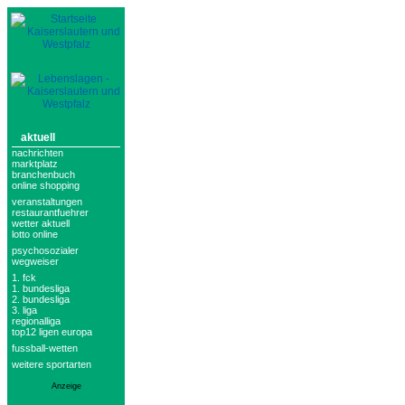
aktuell
nachrichten
marktplatz
branchenbuch
online shopping
veranstaltungen
restaurantfuehrer
wetter aktuell
lotto online
psychosozialer
wegweiser
1. fck
1. bundesliga
2. bundesliga
3. liga
regionalliga
top12 ligen europa
fussball-wetten
weitere sportarten
Anzeige