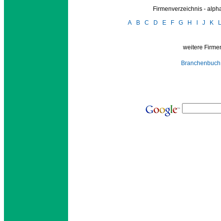
Firmenverzeichnis - alp
A
B
C
D
E
F
G
H
I
J
K
weitere Firmen
Branchenbuch 