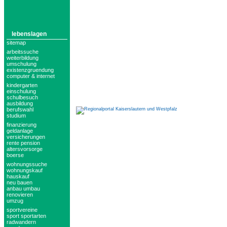
lebenslagen
sitemap
arbeitssuche
weiterbildung
umschulung
existenzgruendung
computer & internet
kindergarten
einschulung
schulbesuch
ausbildung
berufswahl
studium
finanzierung
geldanlage
versicherungen
rente pension
altersvorsorge
boerse
wohnungssuche
wohnungskauf
hauskauf
neu bauen
anbau umbau
renovieren
umzug
sportvereine
sport sportarten
radwandern