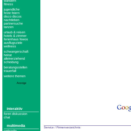
wandern
fitness
jugendliche
feste feiern
disco discos
nachtleben
partnersuche
tanzen
urlaub & reisen
hotels & zimmer
ferienhaus fewos
ausflugsziele
wellness
schwangerschaft
heirat
alleinerziehend
scheidung
beratungsstellen
trauerfall
weitere themen
Anzeige
interaktiv
foren diskussion
chat
multimedia
Service
/
Firmenverzeichnis
webradio