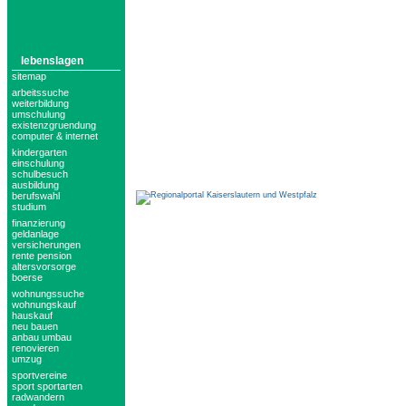
lebenslagen
sitemap
arbeitssuche
weiterbildung
umschulung
existenzgruendung
computer & internet
kindergarten
einschulung
schulbesuch
ausbildung
berufswahl
studium
finanzierung
geldanlage
versicherungen
rente pension
altersvorsorge
boerse
wohnungssuche
wohnungskauf
hauskauf
neu bauen
anbau umbau
renovieren
umzug
sportvereine
sport sportarten
radwandern