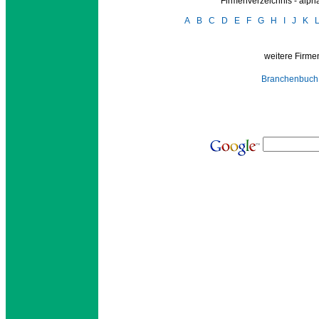
Firmenverzeichnis - alp
A
B
C
D
E
F
G
H
I
J
K
weitere Firmen
Branchenbuch 