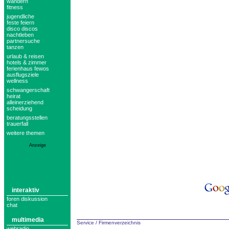
wandern
fitness
jugendliche
feste feiern
disco discos
nachtleben
partnersuche
tanzen
urlaub & reisen
hotels & zimmer
ferienhaus fewos
ausflugsziele
wellness
schwangerschaft
heirat
alleinerziehend
scheidung
beratungsstellen
trauerfall
weitere themen
Anzeige
interaktiv
foren diskussion
chat
multimedia
Service
/
Firmenverzeichnis
webradio