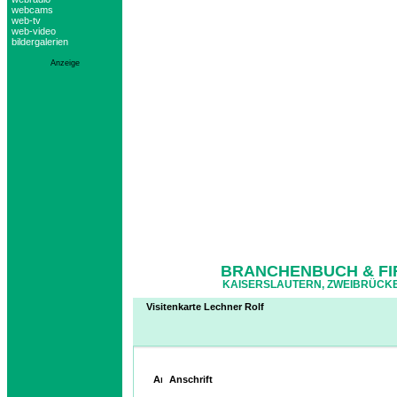
webcams
web-tv
web-video
bildergalerien
Anzeige
BRANCHENBUCH & FI
KAISERSLAUTERN, ZWEIBRÜCKE
Visitenkarte Lechner Rolf
Anschrift