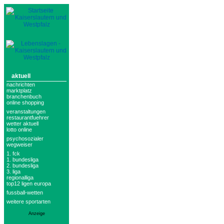
aktuell
nachrichten
marktplatz
branchenbuch
online shopping
veranstaltungen
restaurantfuehrer
wetter aktuell
lotto online
psychosozialer
wegweiser
1. fck
1. bundesliga
2. bundesliga
3. liga
regionalliga
top12 ligen europa
fussball-wetten
weitere sportarten
Anzeige