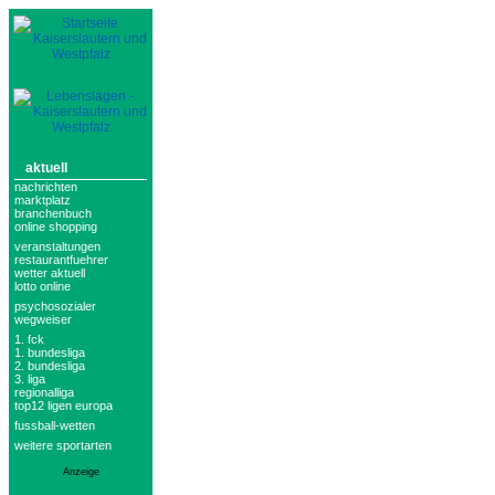
aktuell
nachrichten
marktplatz
branchenbuch
online shopping
veranstaltungen
restaurantfuehrer
wetter aktuell
lotto online
psychosozialer
wegweiser
1. fck
1. bundesliga
2. bundesliga
3. liga
regionalliga
top12 ligen europa
fussball-wetten
weitere sportarten
Anzeige