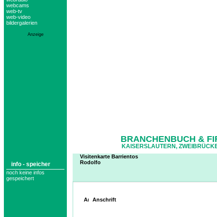
webcams
web-tv
web-video
bildergalerien
Anzeige
BRANCHENBUCH & FI
KAISERSLAUTERN, ZWEIBRÜCKE
Visitenkarte Barrientos
Rodolfo
info - speicher
noch keine infos
gespeichert
Anschrift