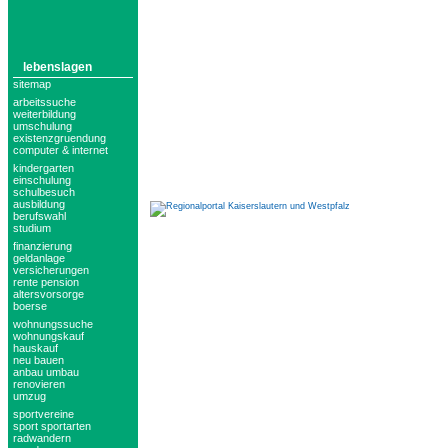
lebenslagen
sitemap
arbeitssuche
weiterbildung
umschulung
existenzgruendung
computer & internet
kindergarten
einschulung
schulbesuch
ausbildung
berufswahl
studium
finanzierung
geldanlage
versicherungen
rente pension
altersvorsorge
boerse
wohnungssuche
wohnungskauf
hauskauf
neu bauen
anbau umbau
renovieren
umzug
sportvereine
sport sportarten
radwandern