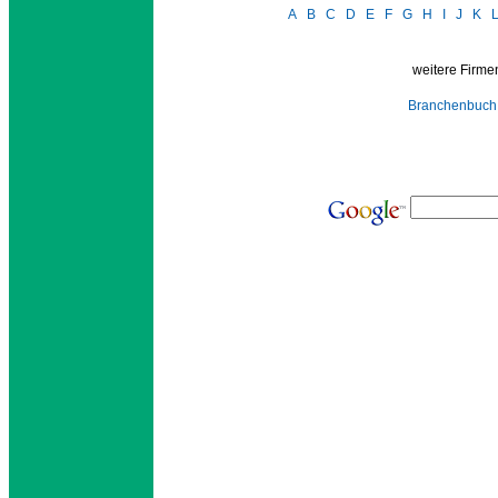
A
B
C
D
E
F
G
H
I
J
K
weitere Firmen
Branchenbuch 