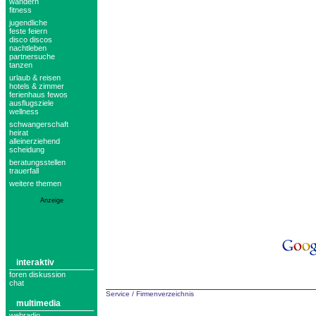
wandern
fitness
jugendliche
feste feiern
disco discos
nachtleben
partnersuche
tanzen
urlaub & reisen
hotels & zimmer
ferienhaus fewos
ausflugsziele
wellness
schwangerschaft
heirat
alleinerziehend
scheidung
beratungsstellen
trauerfall
weitere themen
Anzeige
interaktiv
foren diskussion
chat
Service
/
Firmenverzeichnis
multimedia
webradio