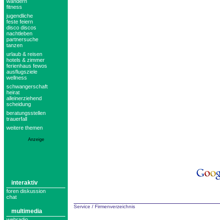
wandern
fitness
jugendliche
feste feiern
disco discos
nachtleben
partnersuche
tanzen
urlaub & reisen
hotels & zimmer
ferienhaus fewos
ausflugsziele
wellness
schwangerschaft
heirat
alleinerziehend
scheidung
beratungsstellen
trauerfall
weitere themen
Anzeige
interaktiv
foren diskussion
chat
Service
/
Firmenverzeichnis
multimedia
webradio