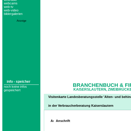
webcams
web-tv
web-video
bildergalerien
Anzeige
info - speicher
BRANCHENBUCH & FI
noch keine infos
KAISERSLAUTERN, ZWEIBRÜCKE
gespeichert
Visitenkarte Landesberatungsstelle 'Alten- und beh
in der Verbraucherberatung Kaiserslautern
Anschrift