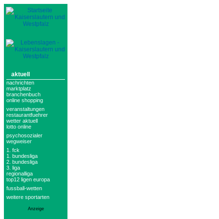
aktuell
nachrichten
marktplatz
branchenbuch
online shopping
veranstaltungen
restaurantfuehrer
wetter aktuell
lotto online
psychosozialer
wegweiser
1. fck
1. bundesliga
2. bundesliga
3. liga
regionalliga
top12 ligen europa
fussball-wetten
weitere sportarten
Anzeige