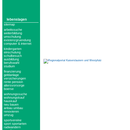
lebenslagen
sitemap
arbeitssuche
weiterbildung
umschulung
existenzgruendung
computer & internet
kindergarten
einschulung
schulbesuch
ausbildung
berufswahl
studium
finanzierung
geldanlage
versicherungen
rente pension
altersvorsorge
boerse
wohnungssuche
wohnungskauf
hauskauf
neu bauen
anbau umbau
renovieren
umzug
sportvereine
sport sportarten
radwandern