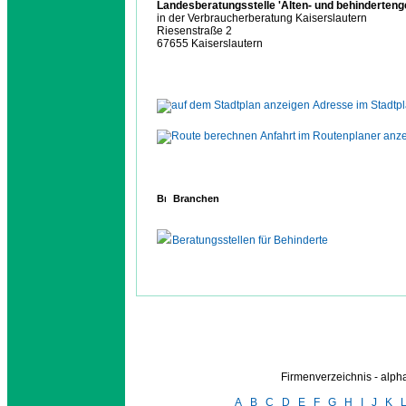
Landesberatungsstelle 'Alten- und behinderten
in der Verbraucherberatung Kaiserslautern
Riesenstraße 2
67655 Kaiserslautern
Adresse im Stadtp
Anfahrt im Routenplaner anz
Branchen
Beratungsstellen für Behinderte
Firmenverzeichnis - alp
A
B
C
D
E
F
G
H
I
J
K