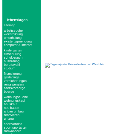
lebenslagen
sitemap
arbeitssuche
weiterbildung
umschulung
existenzgruendung
computer & internet
kindergarten
einschulung
schulbesuch
ausbildung
berufswahl
studium
finanzierung
geldanlage
versicherungen
rente pension
altersvorsorge
boerse
wohnungssuche
wohnungskauf
hauskauf
neu bauen
anbau umbau
renovieren
umzug
sportvereine
sport sportarten
radwandern