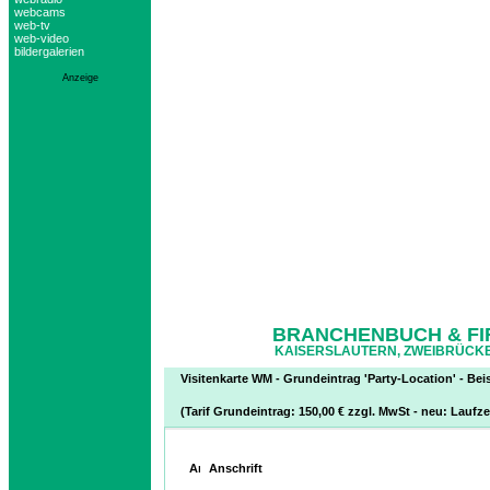
webcams
web-tv
web-video
bildergalerien
Anzeige
BRANCHENBUCH & FI
KAISERSLAUTERN, ZWEIBRÜCKE
Visitenkarte WM - Grundeintrag 'Party-Location' - Beis
(Tarif Grundeintrag: 150,00 € zzgl. MwSt - neu: Laufze
Anschrift