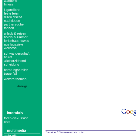
wandern
fitness
jugendliche
feste feiern
disco discos
nachtleben
partnersuche
tanzen
urlaub & reisen
hotels & zimmer
ferienhaus fewos
ausflugsziele
wellness
schwangerschaft
heirat
alleinerziehend
scheidung
beratungsstellen
trauerfall
weitere themen
Anzeige
interaktiv
foren diskussion
chat
multimedia
Service
/
Firmenverzeichnis
webradio