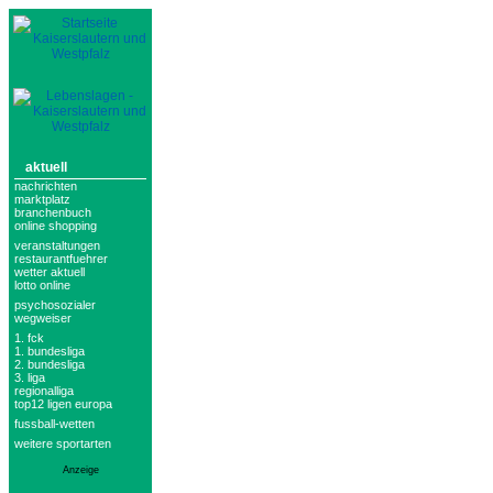
aktuell
nachrichten
marktplatz
branchenbuch
online shopping
veranstaltungen
restaurantfuehrer
wetter aktuell
lotto online
psychosozialer
wegweiser
1. fck
1. bundesliga
2. bundesliga
3. liga
regionalliga
top12 ligen europa
fussball-wetten
weitere sportarten
Anzeige