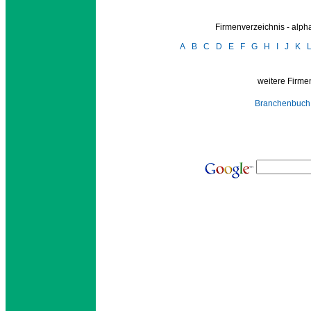
Firmenverzeichnis - alp
A
B
C
D
E
F
G
H
I
J
K
weitere Firmen
Branchenbuch 