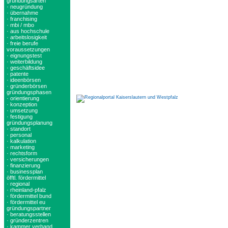
gründungsarten
· neugründung
· übernahme
· franchising
· mbi / mbo
· aus hochschule
· arbeitslosigkeit
· freie berufe
voraussetzungen
· eignungstest
· weiterbildung
· geschäftsidee
· patente
· ideenbörsen
· gründerbörsen
gründungsphasen
· orientierung
· konzeption
· umsetzung
· festigung
gründungsplanung
· standort
· personal
· kalkulation
· marketing
· rechtsform
· versicherungen
· finanzierung
· businessplan
öfftl. fördermittel
· regional
· rheinland-pfalz
· fördermittel bund
· fördermittel eu
gründungspartner
· beratungsstellen
· gründerzentren
· kammer verband