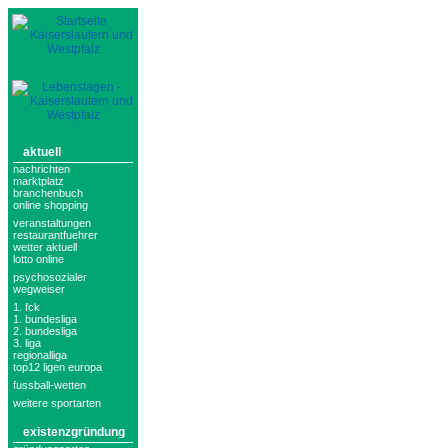
aktuell
nachrichten
marktplatz
branchenbuch
online shopping
veranstaltungen
restaurantfuehrer
wetter aktuell
lotto online
psychosozialer
wegweiser
1. fck
1. bundesliga
2. bundesliga
3. liga
regionalliga
top12 ligen europa
fussball-wetten
weitere sportarten
existenzgründung