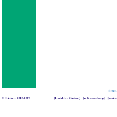
diese 
© KLinform 2002-2023
[
kontakt zu klinform
] [
online-werbung
] [
busine