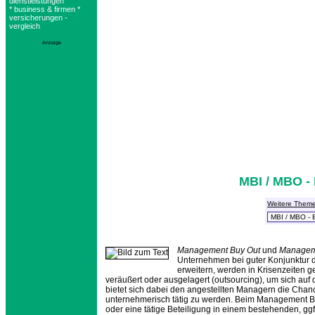
dienstleistungen
* business & firmen *
versicherungen -
vergleich
Anzeige
MBI / MBO 
Weitere Them
Management Buy Out
und
Managem
Unternehmen bei guter Konjunktur 
erweitern, werden in Krisenzeiten g
veräußert oder ausgelagert (outsourcing), um sich a
bietet sich dabei den angestellten Managern die Cha
unternehmerisch tätig zu werden. Beim Management 
oder eine tätige Beteiligung in einem bestehenden, gg