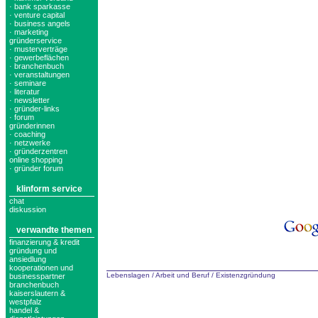
· bank sparkasse
· venture capital
· business angels
· marketing
gründerservice
· musterverträge
· gewerbeflächen
· branchenbuch
· veranstaltungen
· seminare
· literatur
· newsletter
· gründer-links
· forum
gründerinnen
· coaching
· netzwerke
· gründerzentren
online shopping
· gründer forum
klinform service
chat
diskussion
verwandte themen
finanzierung & kredit
gründung und
ansiedlung
kooperationen und
Lebenslagen
/
Arbeit und Beruf
/
Existenzgründung
businesspartner
branchenbuch
kaiserslautern &
westpfalz
handel &