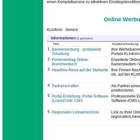
einen Komplettservice zu attraktiven Einstiegskonditio
Online Werbun
KLinform - Service
Informationen
(6 gefunden)
Titel
Kurzbeschreibung
1.
Bannerwerbung - portalweite
Ihre Werbebanner
Schaltung
Portals KLinform
2.
Firmeneintrag Online-
Erweiterte Onlin
Branchenbuch
Kaiserslautern /
3.
Headline-News auf der Startseite
Ihre Firmen-Nac
etc. auf der KLin
4.
Partnerschaften
Als Partner eine
positionieren.
5.
Portal-Erstellung, Portal-Software
Professionelle E
(Lizenz) inkl. CMS
Software-/CMS-
6.
Regionales Linkverzeichnis
Link zu Ihrer On
regionalenLinkve