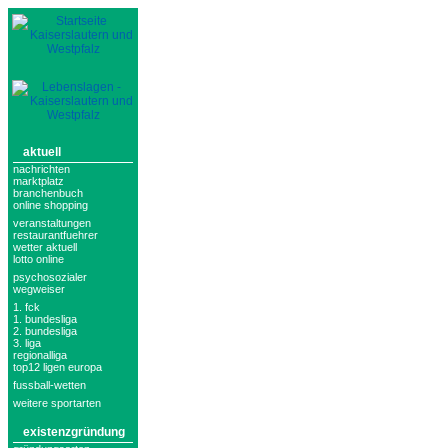
aktuell
nachrichten
marktplatz
branchenbuch
online shopping
veranstaltungen
restaurantfuehrer
wetter aktuell
lotto online
psychosozialer
wegweiser
1. fck
1. bundesliga
2. bundesliga
3. liga
regionalliga
top12 ligen europa
fussball-wetten
weitere sportarten
existenzgründung