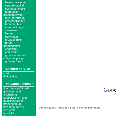
· bank sparkasse
· venture capital
· business angels
· marketing
gründerservice
· musterverträge
· gewerbeflächen
· branchenbuch
· veranstaltungen
· seminare
· literatur
· newsletter
· gründer-links
· forum
gründerinnen
· coaching
· netzwerke
· gründerzentren
online shopping
· gründer forum
klinform service
chat
diskussion
verwandte themen
finanzierung & kredit
gründung und
ansiedlung
kooperationen und
businesspartner
branchenbuch
kaiserslautern &
Lebenslagen
/
Arbeit und Beruf
/
Existenzgründung
westpfalz
handel &