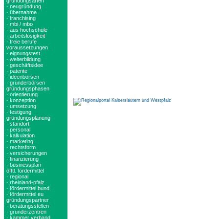
gründungsarten
· neugründung
· übernahme
· franchising
· mbi / mbo
· aus hochschule
· arbeitslosigkeit
· freie berufe
voraussetzungen
· eignungstest
· weiterbildung
· geschäftsidee
· patente
· ideenbörsen
· gründerbörsen
gründungsphasen
· orientierung
· konzeption
· umsetzung
· festigung
gründungsplanung
· standort
· personal
· kalkulation
· marketing
· rechtsform
· versicherungen
· finanzierung
· businessplan
öfftl. fördermittel
· regional
· rheinland-pfalz
· fördermittel bund
· fördermittel eu
gründungspartner
· beratungsstellen
· gründerzentren
· kammer verband