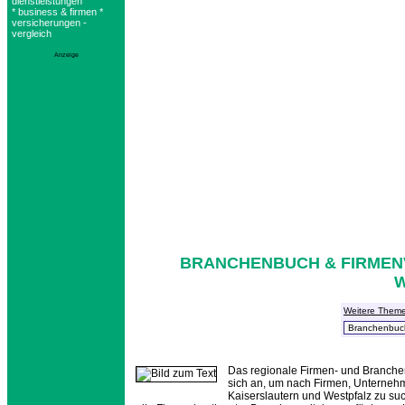
dienstleistungen
* business & firmen *
versicherungen -
vergleich
Anzeige
BRANCHENBUCH & FIRMEN
W
Weitere Them
Das regionale Firmen- und Branchen
sich an, um nach Firmen, Unternehm
Kaiserslautern und Westpfalz zu su