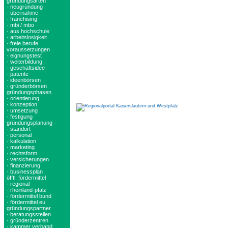
gründungsarten
· neugründung
· übernahme
· franchising
· mbi / mbo
· aus hochschule
· arbeitslosigkeit
· freie berufe
voraussetzungen
· eignungstest
· weiterbildung
· geschäftsidee
· patente
· ideenbörsen
· gründerbörsen
gründungsphasen
· orientierung
· konzeption
· umsetzung
· festigung
gründungsplanung
· standort
· personal
· kalkulation
· marketing
· rechtsform
· versicherungen
· finanzierung
· businessplan
öfftl. fördermittel
· regional
· rheinland-pfalz
· fördermittel bund
· fördermittel eu
gründungspartner
· beratungsstellen
· gründerzentren
· kammer verband