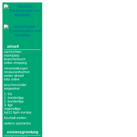
aktuell
nachrichten
marktplatz
branchenbuch
online shopping
veranstaltungen
restaurantfuehrer
wetter aktuell
lotto online
psychosozialer
wegweiser
1. fck
1. bundesliga
2. bundesliga
3. liga
regionalliga
top12 ligen europa
fussball-wetten
weitere sportarten
existenzgründung