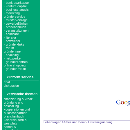
· bank sparkasse
· venture capital
· business angels
· marketing
gründerservice
· musterverträge
· gewerbeflächen
· branchenbuch
· veranstaltungen
· seminare
· literatur
· newsletter
· gründer-links
· forum
gründerinnen
· coaching
· netzwerke
· gründerzentren
online shopping
· gründer forum
klinform service
chat
diskussion
verwandte themen
finanzierung & kredit
gründung und
ansiedlung
kooperationen und
businesspartner
branchenbuch
kaiserslautern &
Lebenslagen
/
Arbeit und Beruf
/
Existenzgründung
westpfalz
handel &