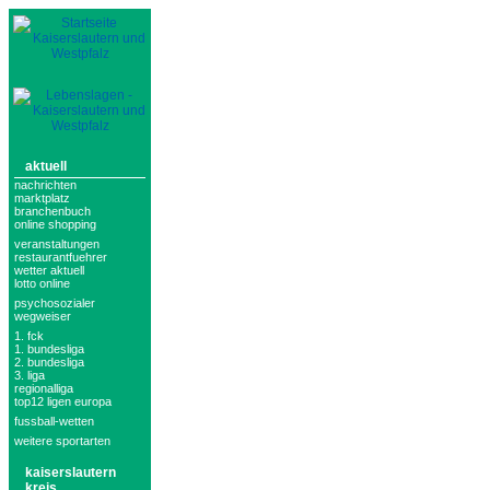
aktuell
nachrichten
marktplatz
branchenbuch
online shopping
veranstaltungen
restaurantfuehrer
wetter aktuell
lotto online
psychosozialer
wegweiser
1. fck
1. bundesliga
2. bundesliga
3. liga
regionalliga
top12 ligen europa
fussball-wetten
weitere sportarten
kaiserslautern
kreis