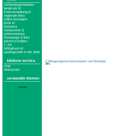
verbandsgemeinden
landkreis kl
kreisverwaltung kl
regionale links
online formulare
kreis kl
business
restaurants &
sehenswertes
homepage & links
partnerschaften
1. fck
fußball wm kl
ausflugsziele in der pfalz
klinform service
chat
diskussion
verwandte themen
Anzeige