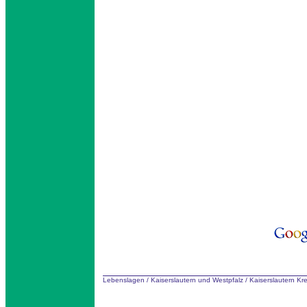
Lebenslagen
/
Kaiserslautern und Westpfalz
/
Kaiserslautern Kr