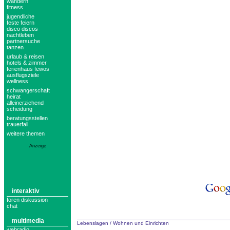
wandern
fitness
jugendliche
feste feiern
disco discos
nachtleben
partnersuche
tanzen
urlaub & reisen
hotels & zimmer
ferienhaus fewos
ausflugsziele
wellness
schwangerschaft
heirat
alleinerziehend
scheidung
beratungsstellen
trauerfall
weitere themen
Anzeige
interaktiv
foren diskussion
chat
multimedia
Lebenslagen
/
Wohnen und Einrichten
webradio