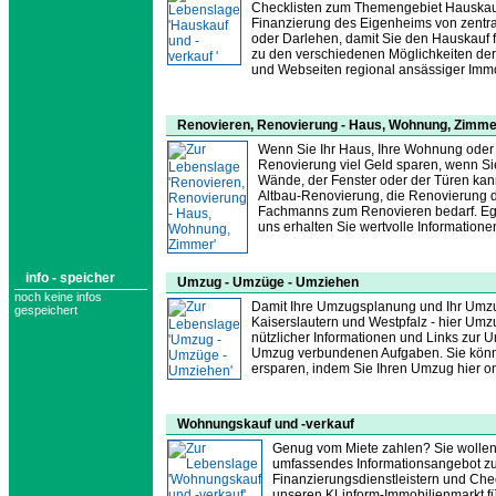
Checklisten zum Themengebiet Hauskauf,
Finanzierung des Eigenheims von zentral
oder Darlehen, damit Sie den Hauskauf 
zu den verschiedenen Möglichkeiten der
und Webseiten regional ansässiger Immo
Renovieren, Renovierung - Haus, Wohnung, Zimme
Wenn Sie Ihr Haus, Ihre Wohnung oder 
Renovierung viel Geld sparen, wenn Si
Wände, der Fenster oder der Türen kann
Altbau-Renovierung, die Renovierung d
Fachmanns zum Renovieren bedarf. Ega
uns erhalten Sie wertvolle Information
info - speicher
Umzug - Umzüge - Umziehen
noch keine infos
Damit Ihre Umzugsplanung und Ihr Umzug 
gespeichert
Kaiserslautern und Westpfalz - hier Umz
nützlicher Informationen und Links zur U
Umzug verbundenen Aufgaben. Sie könne
ersparen, indem Sie Ihren Umzug hier on
Wohnungskauf und -verkauf
Genug vom Miete zahlen? Sie wollen w
umfassendes Informationsangebot zu
Finanzierungsdienstleistern und Che
unseren KLinform-Immobilienmarkt fü