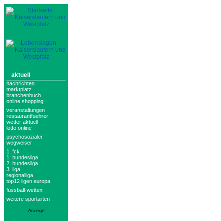
aktuell
nachrichten
marktplatz
branchenbuch
online shopping
veranstaltungen
restaurantfuehrer
wetter aktuell
lotto online
psychosozialer
wegweiser
1. fck
1. bundesliga
2. bundesliga
3. liga
regionalliga
top12 ligen europa
fussball-wetten
weitere sportarten
Anzeige