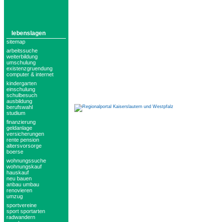
lebenslagen
sitemap
arbeitssuche
weiterbildung
umschulung
existenzgruendung
computer & internet
kindergarten
einschulung
schulbesuch
ausbildung
berufswahl
studium
finanzierung
geldanlage
versicherungen
rente pension
altersvorsorge
boerse
wohnungssuche
wohnungskauf
hauskauf
neu bauen
anbau umbau
renovieren
umzug
sportvereine
sport sportarten
radwandern