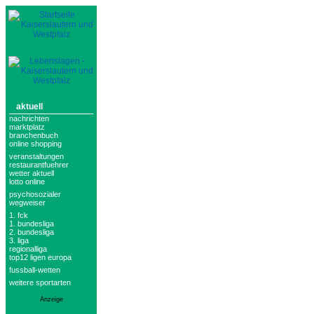
aktuell
nachrichten
marktplatz
branchenbuch
online shopping
veranstaltungen
restaurantfuehrer
wetter aktuell
lotto online
psychosozialer
wegweiser
1. fck
1. bundesliga
2. bundesliga
3. liga
regionalliga
top12 ligen europa
fussball-wetten
weitere sportarten
Anzeige