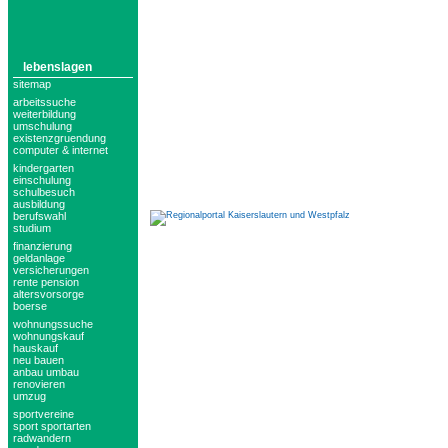
lebenslagen
sitemap
arbeitssuche
weiterbildung
umschulung
existenzgruendung
computer & internet
kindergarten
einschulung
schulbesuch
ausbildung
berufswahl
studium
finanzierung
geldanlage
versicherungen
rente pension
altersvorsorge
boerse
wohnungssuche
wohnungskauf
hauskauf
neu bauen
anbau umbau
renovieren
umzug
sportvereine
sport sportarten
radwandern