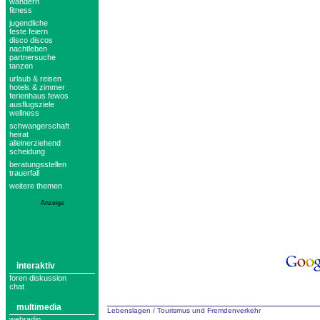
wandern
fitness
jugendliche
feste feiern
disco discos
nachtleben
partnersuche
tanzen
urlaub & reisen
hotels & zimmer
ferienhaus fewos
ausflugsziele
wellness
schwangerschaft
heirat
alleinerziehend
scheidung
beratungsstellen
trauerfall
weitere themen
Anzeige
interaktiv
foren diskussion
chat
multimedia
Lebenslagen
/
Tourismus und Fremdenverkehr
webradio