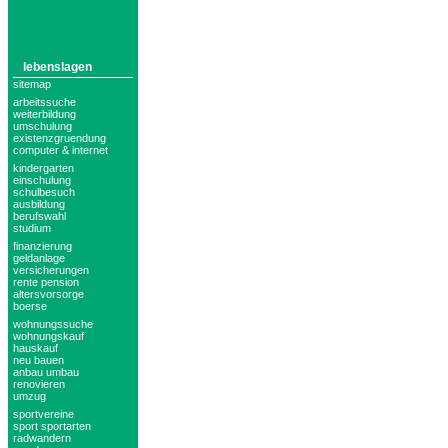
lebenslagen
sitemap
arbeitssuche
weiterbildung
umschulung
existenzgruendung
computer & internet
kindergarten
einschulung
schulbesuch
ausbildung
berufswahl
studium
finanzierung
geldanlage
versicherungen
rente pension
altersvorsorge
boerse
wohnungssuche
wohnungskauf
hauskauf
neu bauen
anbau umbau
renovieren
umzug
sportvereine
sport sportarten
radwandern