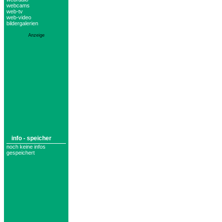
webcams
web-tv
web-video
bildergalerien
Anzeige
info - speicher
noch keine infos
gespeichert