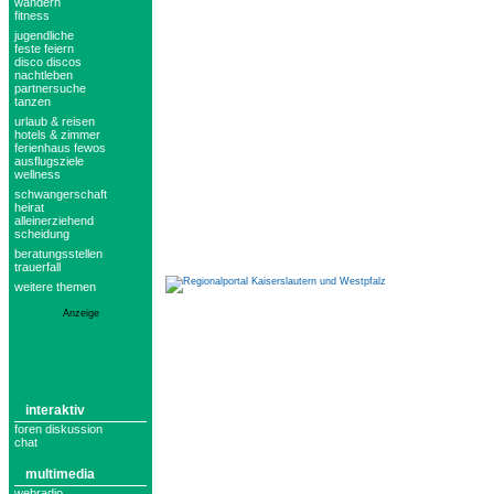
wandern
fitness
jugendliche
feste feiern
disco discos
nachtleben
partnersuche
tanzen
urlaub & reisen
hotels & zimmer
ferienhaus fewos
ausflugsziele
wellness
schwangerschaft
heirat
alleinerziehend
scheidung
beratungsstellen
trauerfall
weitere themen
Anzeige
interaktiv
foren diskussion
chat
multimedia
webradio