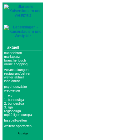
aktuell
nachrichten
marktplatz
branchenbuch
online shopping
veranstaltungen
restaurantfuehrer
wetter aktuell
lotto online
psychosozialer
wegweiser
1. fck
1. bundesliga
2. bundesliga
3. liga
regionalliga
top12 ligen europa
fussball-wetten
weitere sportarten
Anzeige