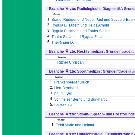
Branche 'Ärzte: Radiologische Diagnostik': Grun
Name
1.
Brandt Rüdiger und Nögel Paul und Seybold-Eptin
2.
Rygula Elisabeth und Helga Arnold
3.
Rygula Elisabeth und Thaler Stefan
4.
Thaler Stefan und Rygula Elisabeth
5.
Theißinger D.
Branche 'Ärzte: Rechtsmedizin': Grundeinträge
(1
Name
1.
Rittner Christian
Branche 'Ärzte: Sportmedizin': Grundeinträge
(5 ge
Name
1.
Frankenberger Ulrich
2.
Herr Bernhard
3.
Pfeiffer Willi
4.
Schmelzer Bernd und Burkhart J.
5.
Spitzer H.A.
Branche 'Ärzte: Stimm-, Sprach- und Hörstörunge
Name
1.
Feidt Marie und Helmut
Branche 'Ärzte: Unfallchirurgie': Grundeinträge
(1 