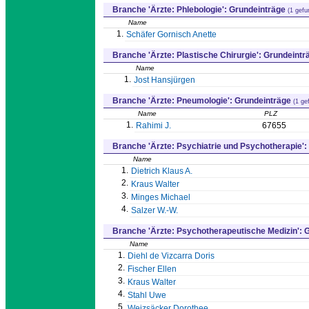
Branche 'Ärzte: Phlebologie': Grundeinträge
(1 gefu
Name
1.
Schäfer Gornisch Anette
Branche 'Ärzte: Plastische Chirurgie': Grundeint
Name
1.
Jost Hansjürgen
Branche 'Ärzte: Pneumologie': Grundeinträge
(1 ge
Name
PLZ
1.
Rahimi J.
67655
Branche 'Ärzte: Psychiatrie und Psychotherapie'
Name
1.
Dietrich Klaus A.
2.
Kraus Walter
3.
Minges Michael
4.
Salzer W.-W.
Branche 'Ärzte: Psychotherapeutische Medizin': 
Name
1.
Diehl de Vizcarra Doris
2.
Fischer Ellen
3.
Kraus Walter
4.
Stahl Uwe
5.
Weizsäcker Dorothee