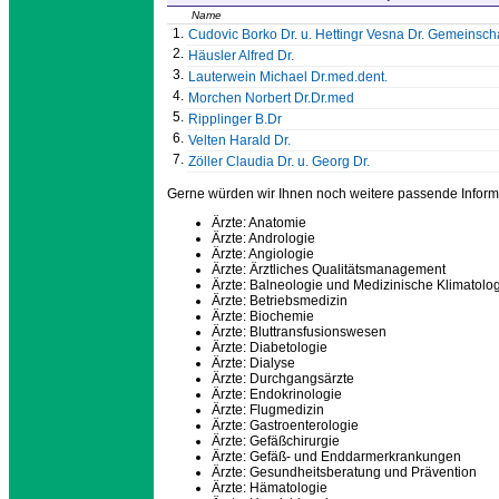
Name
1.
Cudovic Borko Dr. u. Hettingr Vesna Dr. Gemeinscha
2.
Häusler Alfred Dr.
3.
Lauterwein Michael Dr.med.dent.
4.
Morchen Norbert Dr.Dr.med
5.
Ripplinger B.Dr
6.
Velten Harald Dr.
7.
Zöller Claudia Dr. u. Georg Dr.
Gerne würden wir Ihnen noch weitere passende Inform
Ärzte: Anatomie
Ärzte: Andrologie
Ärzte: Angiologie
Ärzte: Ärztliches Qualitätsmanagement
Ärzte: Balneologie und Medizinische Klimatolo
Ärzte: Betriebsmedizin
Ärzte: Biochemie
Ärzte: Bluttransfusionswesen
Ärzte: Diabetologie
Ärzte: Dialyse
Ärzte: Durchgangsärzte
Ärzte: Endokrinologie
Ärzte: Flugmedizin
Ärzte: Gastroenterologie
Ärzte: Gefäßchirurgie
Ärzte: Gefäß- und Enddarmerkrankungen
Ärzte: Gesundheitsberatung und Prävention
Ärzte: Hämatologie