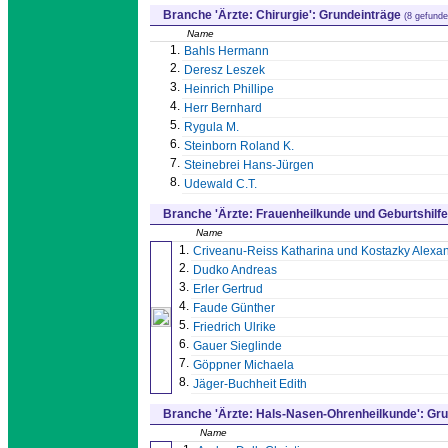
Branche 'Ärzte: Chirurgie': Grundeinträge
(8 gefunde
Name
1.
Bahls Hermann
2.
Deresz Leszek
3.
Heinrich Phillipe
4.
Herr Bernhard
5.
Rygula M.
6.
Steinborn Roland K.
7.
Steinebrei Hans-Jürgen
8.
Udewald C.T.
Branche 'Ärzte: Frauenheilkunde und Geburtshilfe
Name
1.
Criveanu-Reiss Katharina und Kostazky Alexa
2.
Dudko Andreas
3.
Erler Gertrud
4.
Faude Günther
5.
Friedrich Ulrike
6.
Gauer Sieglinde
7.
Göppner Michaela
8.
Jäger-Buchheit Edith
Branche 'Ärzte: Hals-Nasen-Ohrenheilkunde': Gr
Name