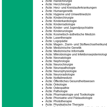
Ärzte: Handchirurgie
Ärzte: Herzchirurgie
Ärzte: Herz- und Kreislauferkrankungen
Ärzte: Humangenetik
Ärzte: Hygiene und Umweltmedizin
Ärzte: Kinderchirurgie
Ärzte: Kinderkardiologie
Ärzte: Kinderradiologie
Ärzte: Kinder- und Jugendpsychiatrie
Ärzte: Kinderurologie
Ärzte: Kosmetisch-ästhetische Medizin
Ärzte: Lasertherapie
Ärzte: Logopädie
Ärzte: Magen-, Darm- und Stoffwechselheilkun
Ärzte: Medizinische Genetik
Ärzte: Medizinische Informatik
Ärzte: Mikrobiologie und Infektionsepidemiolog
Ärzte: Neonatologie
Ärzte: Nephrologie
Ärzte: Neurochirurgie
Ärzte: Neuropathologie
Ärzte: Neurophysiologie
Ärzte: Neuroradiologie
Ärzte: Notfallmedizin
Ärzte: Öffentliches Gesundheitswesen
Ärzte: Onkologie
Ärzte: Osteopathie
Ärzte: Pathologie
Ärzte: Pharmakologie und Toxikologie
Ärzte: Phoniatrie und Pädaudiologie
Ärzte: Phototherapie
Ärzte: Physikalische Therapie