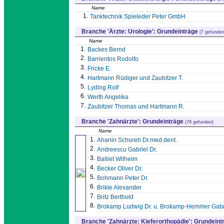
Name
1.
Tanktechnik Spieleder Peter GmbH
Branche 'Ärzte: Urologie': Grundeinträge
(7 gefunden
Name
1.
Backes Bernd
2.
Barrientos Rodolfo
3.
Fricke E.
4.
Hartmann Rüdiger und Zaubitzer T.
5.
Lyding Rolf
6.
Werth Angelika
7.
Zaubitzer Thomas und Hartmann R.
Branche 'Zahnärzte': Grundeinträge
(78 gefunden)
Name
1.
Ahanin Schoreh Dr.med.dent.
2.
Andreescu Gabriel Dr.
3.
Balliet Wilhelm
4.
Becker Oliver Dr.
5.
Bohmann Peter Dr.
6.
Brikle Alexander
7.
Britz Berthold
8.
Brokamp Ludwig Dr. u. Brokamp-Hemmer Gabri
Branche 'Zahnärzte: Kieferorthopädie': Grundein