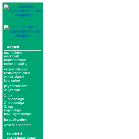
aktuell
nachrichten
marktplatz
branchenbuch
online shopping
veranstaltungen
restaurantfuehrer
wetter aktuell
lotto online
psychosozialer
wegweiser
1. fck
1. bundesliga
2. bundesliga
3. liga
regionalliga
top12 ligen europa
fussball-wetten
weitere sportarten
handel &
dienstleistungen