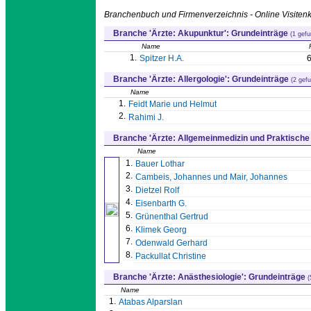
Branchenbuch und Firmenverzeichnis - Online Visitenk
Branche 'Ärzte: Akupunktur': Grundeinträge
(1 gef
Name
1.
Spitzer H.A.
Branche 'Ärzte: Allergologie': Grundeinträge
(2 gef
Name
1.
Feidt Marie und Helmut
2.
Rahimi J.
Branche 'Ärzte: Allgemeinmedizin und Praktische
Name
1.
Bauer Lothar
2.
Cambeis, Johannes und Mair, Johannes
3.
Dietzel Rolf
4.
Eisenbarth G.
5.
Grünenthal Gertrud
6.
Klimek Georg
7.
Odenwald Gerhard
8.
Packullat Christine
Branche 'Ärzte: Anästhesiologie': Grundeinträge
(
Name
1.
Atabas Alparslan