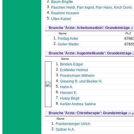
2.
Baum Brigitte
3.
Paschen Heidi, Parr Ingrid, Parr Hans, Kirch Doris
4.
Raahimi Hossein
5.
Ultes-Kaiser
Branche 'Ärzte: Arbeitsmedizin': Grundeinträge
(2
Name
PLZ
1.
Freitag Anke
6766
2.
Goller Martin
6765
Branche 'Ärzte: Augenheilkunde': Grundeinträge
(
Name
1.
Bindels Edgar
2.
Eckfelder Helmut
3.
Friedrichsen Wilhelm
4.
Grewing R. und Becker H.
5.
Hahn A.
6.
Hansen E.
7.
Hotop Birgit
8.
Keßler Andrea Sabine
Branche 'Ärzte: Chirotherapie': Grundeinträge
(2 g
Name
1.
Frankenberger Ulrich
2.
Spitzer H.A.