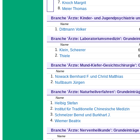
7.
Knoch Margrit
8.
Meier Thomas
Branche 'Ärzte: Kinder- und Jugendpsychiatrie u
Name
1.
Dittmann Volker
Branche 'Ärzte: Laboratoriumsmedizin': Grundei
Name
1.
Klein, Scheerer
2.
Thiele
Branche 'Ärzte: Mund-Kiefer-Gesichtschirurgie':
Name
1.
Nowack Bernhard F. und Christ Matthias
2.
Nußbaum Jürgen
Branche 'Ärzte: Naturheilverfahren': Grundeinträ
Name
1.
Helbig Stefan
2.
Institut für Traditionelle Chinesische Medizin
3.
Schmelzer Bernd und Burkhart J.
4.
Wiemer Beatrix
Branche 'Ärzte: Nervenheilkunde': Grundeinträge
Name