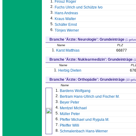
1.
Firouz Roger
2.
Fuchs Ulrich und Schütze Ivo
3.
Hans Andreas
4.
Kraus Walter
5.
Schäfer Ernst
6.
Tönjes Werner
Branche 'Ärzte: Neurologie': Grundeinträge
(1 gefun
Name
PLZ
1.
Karst Matthias
66877
Branche 'Ärzte: Nuklearmedizin': Grundeinträge
(
Name
PL
1.
Herbig Dieten
67
Branche 'Ärzte: Orthopädie': Grundeinträge
(10 gef
Name
1.
Bardens Wolfgang
2.
Bertram Hans-Ullrich und Fischer M.
3.
Beyer Peter
4.
Mentzel Michael
5.
Müller Peter
6.
Pfeffer Michael und Rygula M.
7.
Pfeiffer Willi
8.
Schmalenbach Hans-Werner