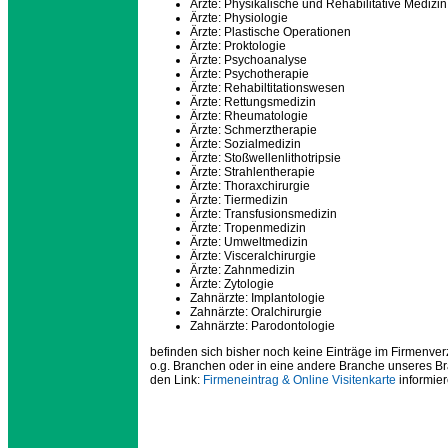
Ärzte: Physikalische und Rehabilitative Medizin
Ärzte: Physiologie
Ärzte: Plastische Operationen
Ärzte: Proktologie
Ärzte: Psychoanalyse
Ärzte: Psychotherapie
Ärzte: Rehabiltitationswesen
Ärzte: Rettungsmedizin
Ärzte: Rheumatologie
Ärzte: Schmerztherapie
Ärzte: Sozialmedizin
Ärzte: Stoßwellenlithotripsie
Ärzte: Strahlentherapie
Ärzte: Thoraxchirurgie
Ärzte: Tiermedizin
Ärzte: Transfusionsmedizin
Ärzte: Tropenmedizin
Ärzte: Umweltmedizin
Ärzte: Visceralchirurgie
Ärzte: Zahnmedizin
Ärzte: Zytologie
Zahnärzte: Implantologie
Zahnärzte: Oralchirurgie
Zahnärzte: Parodontologie
befinden sich bisher noch keine Einträge im Firmenver
o.g. Branchen oder in eine andere Branche unseres B
den Link:
Firmeneintrag & Online Visitenkarte
informier