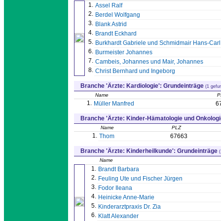
1.
Assel Ralf
2.
Berdel Wolfgang
3.
Blank Astrid
4.
Brandt Eckhard
5.
Burkhardt Gabriele und Schmidmair Hans-Carl
6.
Burmeister Johannes
7.
Cambeis, Johannes und Mair, Johannes
8.
Christ Bernhard und Ingeborg
Branche 'Ärzte: Kardiologie': Grundeinträge
(1 gefu
Name
P
1.
Müller Manfred
6
Branche 'Ärzte: Kinder-Hämatologie und Onkologi
Name
PLZ
1.
Thom
67663
Branche 'Ärzte: Kinderheilkunde': Grundeinträge
Name
1.
Brandt Barbara
2.
Feuling Ute und Fischer Jürgen
3.
Fodor Ileana
4.
Heinicke Anne-Marie
5.
Kinderarztpraxis Dr. Zia
6.
Klatt Alexander