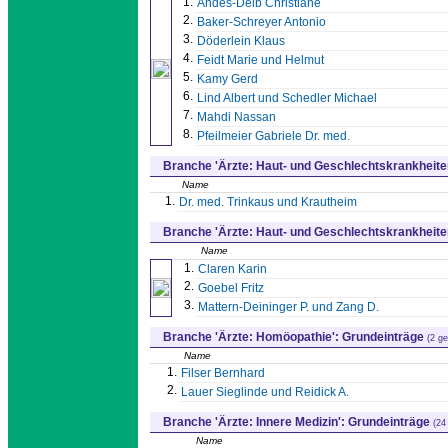
1.
Andes-Delb Christiane
2.
Baker-Schreyer Antonio
3.
Döderlein Klaus
4.
Feidt Marie und Helmut
5.
Kamy Gerd
6.
Lind Albert und Schedler Michael
7.
Mahdi Nassan
8.
Pfeilmeier Gabriele Dr. med.
Branche 'Ärzte: Haut- und Geschlechtskrankheiten
Name
1.
Dr. med. Trinkaus und Krautheim
Branche 'Ärzte: Haut- und Geschlechtskrankheite
Name
1.
Claren Karin
2.
Goebel Fritz
3.
Mattern-Deininger P. und Zang D.
Branche 'Ärzte: Homöopathie': Grundeinträge
(2 g
Name
1.
Filser Bernhard
2.
Lauer Sieglinde und Reidick A.
Branche 'Ärzte: Innere Medizin': Grundeinträge
(24
Name