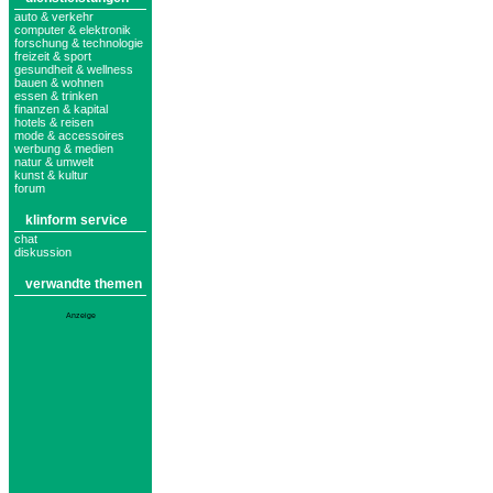
auto & verkehr
computer & elektronik
forschung & technologie
freizeit & sport
gesundheit & wellness
bauen & wohnen
essen & trinken
finanzen & kapital
hotels & reisen
mode & accessoires
werbung & medien
natur & umwelt
kunst & kultur
forum
klinform service
chat
diskussion
verwandte themen
Anzeige