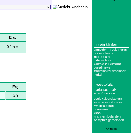
Erg.
mein klinform
0:1 n.V.
anmelden - registrieren
personalisieren
impressum
datenschutz
kontakt zu klinform
portal-news
stadtplan routenplaner
notfall
westpfalz
Erg.
marktplatz pfalz
infos & service
2:3
stadt kaiserslautern
kreis kaiserslautern
zweibruecken
pirmasens
kusel
kirchheimbolanden
westpfalz gemeinden
Anzeige