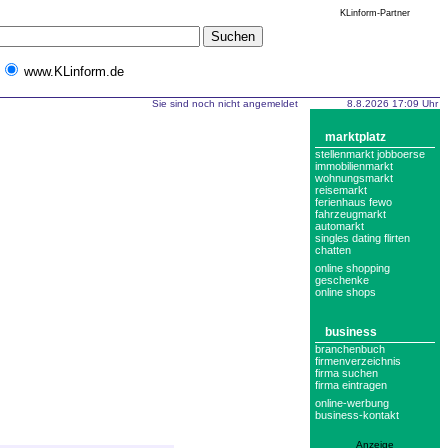
KLinform-Partner
www.KLinform.de
Sie sind noch nicht angemeldet
8.8.2026 17:09 Uhr
marktplatz
stellenmarkt jobboerse
immobilienmarkt
wohnungsmarkt
reisemarkt
ferienhaus fewo
fahrzeugmarkt
automarkt
singles dating flirten
chatten
online shopping
geschenke
online shops
business
branchenbuch
firmenverzeichnis
firma suchen
firma eintragen
online-werbung
business-kontakt
Anzeige