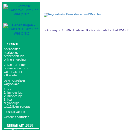
Lebenslagen
/
Fußball national & international
/
Fußball WM 20
aktuell
nachrichten
marktplatz
branchenbuch
online shopping
veranstaltungen
restaurantfuehrer
wetter aktuell
lotto online
psychosozialer
wegweiser
1. fck
1. bundesliga
2. bundesliga
3. liga
regionalliga
top12 ligen europa
fussball-wetten
weitere sportarten
fußball wm 2010