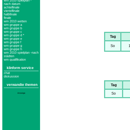
wm 2010 spielplan -
nach datum
achtelfinale
viertelfinale
halbfinale
finale
wm 2010 wetten
wm gruppe a
wm gruppe b
wm gruppe c
wm gruppe d *
Tag
wm gruppe e
wm gruppe f
wm gruppe g
So
wm gruppe h
wm 2010 spielplan -nach
städten
wm qualifikation
klinform service
chat
diskussion
verwandte themen
Tag
So
Anzeige