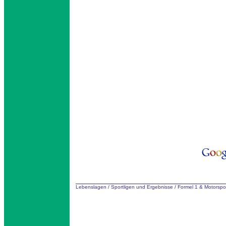
Lebenslagen
/
Sportligen und Ergebnisse
/
Formel 1 & Motorspo