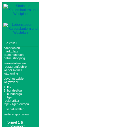
aktuell
nachrichten
marktplatz
branchenbuch
online shopping
veranstaltungen
restaurantfuehrer
wetter aktuell
lotto online
psychosozialer
wegweiser
1. fck
1. bundesliga
2. bundesliga
3. liga
regionalliga
top12 ligen europa
fussball-wetten
weitere sportarten
formel 1 &
motorsport