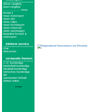
fahrer-rangliste
team-rangliste
....................... news
formel 1
news motorsport
news dtm
news rallye
news formelsport
news motorrad
news sportwagen
fanartikel formel1 &
motorsport
klinform service
chat
diskussion
verwandte themen
1.+2. bundesliga
basketball bundesliga
handball bundesliga
eishockey bundesliga
del
sportwetten fußball ·
wetten online
Anzeige