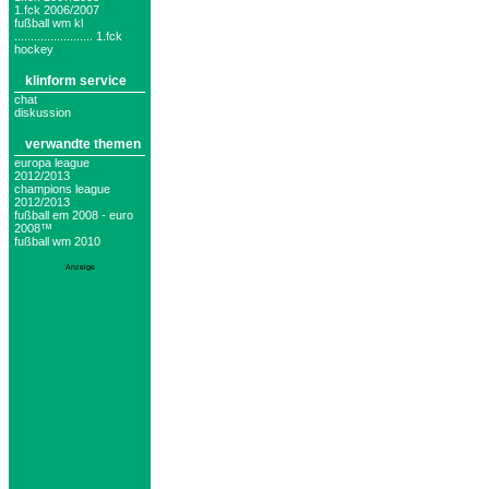
1.fck 2006/2007
fußball wm kl
........................ 1.fck
hockey
klinform service
chat
diskussion
verwandte themen
europa league
2012/2013
champions league
2012/2013
fußball em 2008 - euro
2008™
fußball wm 2010
Anzeige