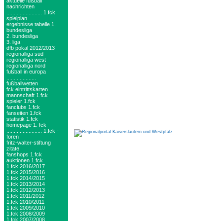
aktuelle fußball
nachrichten
........................ 1.fck
spielplan
ergebnisse tabelle 1.
bundesliga
2. bundesliga
3. liga
dfb pokal 2012/2013
regionalliga süd
regionalliga west
regionalliga nord
fußball in europa
....................
fußballwetten
fck eintrittskarten
mannschaft 1.fck
spieler 1.fck
fanclubs 1.fck
fanseiten 1.fck
statistik 1.fck
homepage 1. fck
........................ 1.fck -
foren
fritz-walter-stiftung
zitate
fanshops 1.fck
auktionen 1.fck
1.fck 2016/2017
1.fck 2015/2016
1.fck 2014/2015
1.fck 2013/2014
1.fck 2012/2013
1.fck 2011/2012
1.fck 2010/2011
1.fck 2009/2010
1.fck 2008/2009
1.fck 2007/2008