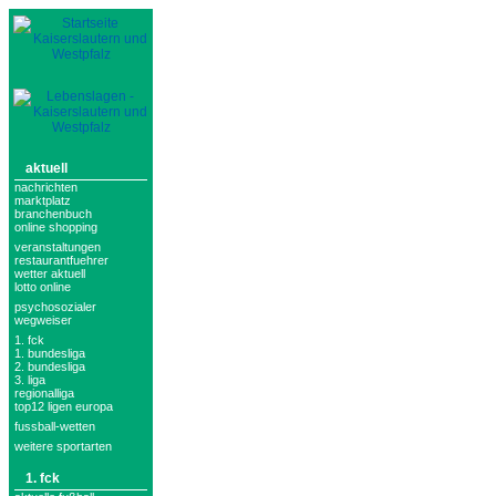
aktuell
nachrichten
marktplatz
branchenbuch
online shopping
veranstaltungen
restaurantfuehrer
wetter aktuell
lotto online
psychosozialer
wegweiser
1. fck
1. bundesliga
2. bundesliga
3. liga
regionalliga
top12 ligen europa
fussball-wetten
weitere sportarten
1. fck