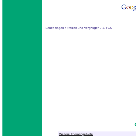
Lebenslagen
/
Freizeit und Vergnügen
/
1. FCK
Weitere Themengebiete