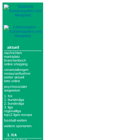
aktuell
nachrichten
marktplatz
branchenbuch
online shopping
veranstaltungen
restaurantfuehrer
wetter aktuell
lotto online
psychosozialer
wegweiser
1. fck
1. bundesliga
2. bundesliga
3. liga
regionalliga
top12 ligen europa
fussball-wetten
weitere sportarten
1. fck