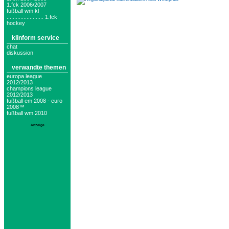
1.fck 2006/2007
fußball wm kl
........................ 1.fck
hockey
klinform service
chat
diskussion
verwandte themen
europa league
2012/2013
champions league
2012/2013
fußball em 2008 - euro
2008™
fußball wm 2010
Anzeige