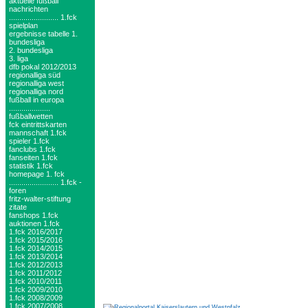
aktuelle fußball
nachrichten
........................ 1.fck
spielplan
ergebnisse tabelle 1.
bundesliga
2. bundesliga
3. liga
dfb pokal 2012/2013
regionalliga süd
regionalliga west
regionalliga nord
fußball in europa
....................
fußballwetten
fck eintrittskarten
mannschaft 1.fck
spieler 1.fck
fanclubs 1.fck
fanseiten 1.fck
statistik 1.fck
homepage 1. fck
........................ 1.fck -
foren
fritz-walter-stiftung
zitate
fanshops 1.fck
auktionen 1.fck
1.fck 2016/2017
1.fck 2015/2016
1.fck 2014/2015
1.fck 2013/2014
1.fck 2012/2013
1.fck 2011/2012
1.fck 2010/2011
1.fck 2009/2010
1.fck 2008/2009
1.fck 2007/2008