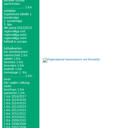
aktuelle fußball
nachrichten
........................ 1.fck
spielplan
ergebnisse tabelle 1.
bundesliga
2. bundesliga
3. liga
dfb pokal 2012/2013
regionalliga süd
regionalliga west
regionalliga nord
fußball in europa
....................
fußballwetten
fck eintrittskarten
mannschaft 1.fck
spieler 1.fck
fanclubs 1.fck
fanseiten 1.fck
statistik 1.fck
homepage 1. fck
........................ 1.fck -
foren
fritz-walter-stiftung
zitate
fanshops 1.fck
auktionen 1.fck
1.fck 2016/2017
1.fck 2015/2016
1.fck 2014/2015
1.fck 2013/2014
1.fck 2012/2013
1.fck 2011/2012
1.fck 2010/2011
1.fck 2009/2010
1.fck 2008/2009
1.fck 2007/2008