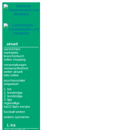
aktuell
nachrichten
marktplatz
branchenbuch
online shopping
veranstaltungen
restaurantfuehrer
wetter aktuell
lotto online
psychosozialer
wegweiser
1. fck
1. bundesliga
2. bundesliga
3. liga
regionalliga
top12 ligen europa
fussball-wetten
weitere sportarten
1. fck