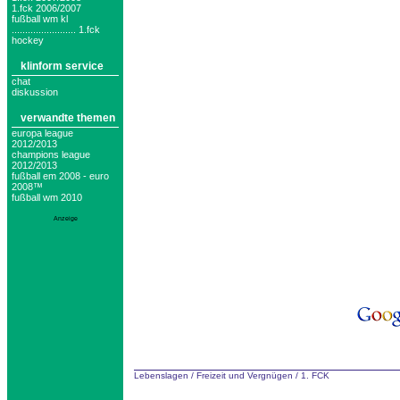
1.fck 2006/2007
fußball wm kl
........................ 1.fck
hockey
klinform service
chat
diskussion
verwandte themen
europa league
2012/2013
champions league
2012/2013
fußball em 2008 - euro
2008™
fußball wm 2010
Anzeige
Lebenslagen
/
Freizeit und Vergnügen
/
1. FCK