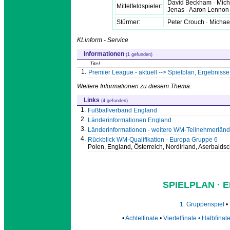
David Beckham
·
Mich
Mittelfeldspieler:
Jenas
·
Aaron Lenno
Stürmer:
Peter Crouch
·
Michae
KLinform - Service
Informationen
(1 gefunden)
Titel
1.
Premier League - aktuell --> Spielplan, Ergebnisse
Weitere Informationen zu diesem Thema:
Links
(4 gefunden)
1.
Fußballverband England
2.
Länderinformationen England
3.
Länderinformationen - weitere WM-Teilnehmerlände
4.
Rückblick WM-Qualifikation - Europa Gruppe 6
Polen, England, Österreich, Nordirland, Aserbaids
SPIELPLAN · 
1. Gruppenspiel
•
•
Achtelfinale
•
Viertelfinale • Halbfinale