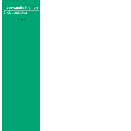
verwandte themen
1.+2. bundesliga
Anzeige