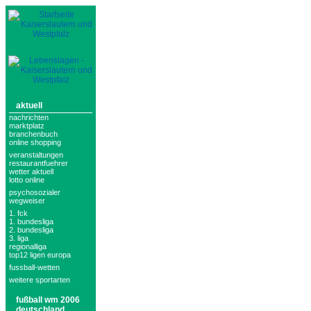
aktuell
nachrichten
marktplatz
branchenbuch
online shopping
veranstaltungen
restaurantfuehrer
wetter aktuell
lotto online
psychosozialer
wegweiser
1. fck
1. bundesliga
2. bundesliga
3. liga
regionalliga
top12 ligen europa
fussball-wetten
weitere sportarten
fußball wm 2006
deutschland