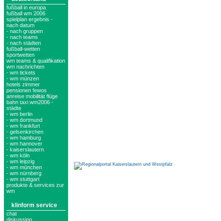
fußball in europa
fußball wm 2006
spielplan ergebnis -
nach datum
- nach gruppen
- nach teams
- nach städten
fußball-wetten
sportwetten
wm teams & qualifikation
wm nachrichten
- wm tickets
- wm münzen
hotels zimmer
pensionen fewos
anreise mobilität flüge
bahn taxi wm2006 -
städte
- wm berlin
- wm dortmund
- wm frankfurt
- gelsenkirchen
- wm hamburg
- wm hannover
- kaiserslautern
- wm köln
- wm leipzig
- wm münchen
- wm nürnberg
- wm stuttgart
produkte & services zur
wm
klinform service
chat
diskussion