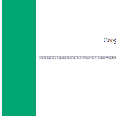
Lebenslagen
/
Fußball national & international
/
Fußball WM 200