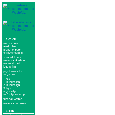
aktuell
nachrichten
marktplatz
branchenbuch
online shopping
veranstaltungen
restaurantfuehrer
wetter aktuell
lotto online
psychosozialer
wegweiser
1. fck
1. bundesliga
2. bundesliga
3. liga
regionalliga
top12 ligen europa
fussball-wetten
weitere sportarten
1. fck