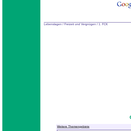
Lebenslagen
/
Freizeit und Vergnügen
/
1. FCK
Weitere Themengebiete