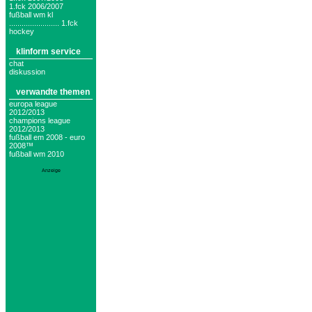
1.fck 2006/2007
fußball wm kl
........................ 1.fck
hockey
klinform service
chat
diskussion
verwandte themen
europa league
2012/2013
champions league
2012/2013
fußball em 2008 - euro
2008™
fußball wm 2010
Anzeige