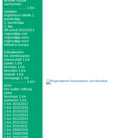
aktuelle fußball
nachrichten
........................ 1.fck
spielplan
ergebnisse tabelle 1.
bundesliga
2. bundesliga
3. liga
dfb pokal 2012/2013
regionalliga süd
regionalliga west
regionalliga nord
fußball in europa
....................
fußballwetten
fck eintrittskarten
mannschaft 1.fck
spieler 1.fck
fanclubs 1.fck
fanseiten 1.fck
statistik 1.fck
homepage 1. fck
........................ 1.fck -
foren
fritz-walter-stiftung
zitate
fanshops 1.fck
auktionen 1.fck
1.fck 2016/2017
1.fck 2015/2016
1.fck 2014/2015
1.fck 2013/2014
1.fck 2012/2013
1.fck 2011/2012
1.fck 2010/2011
1.fck 2009/2010
1.fck 2008/2009
1.fck 2007/2008