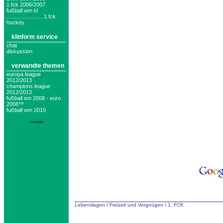
1.fck 2006/2007
fußball wm kl
........................ 1.fck
hockey
klinform service
chat
diskussion
verwandte themen
europa league
2012/2013
champions league
2012/2013
fußball em 2008 - euro
2008™
fußball wm 2010
Anzeige
Lebenslagen
/
Freizeit und Vergnügen
/
1. FCK