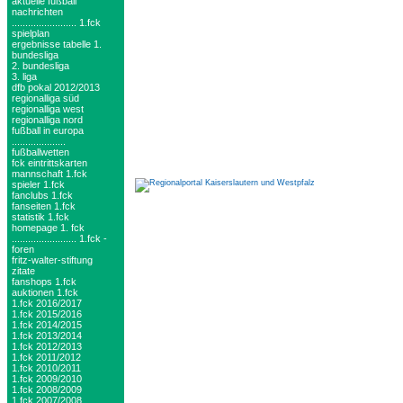
aktuelle fußball
nachrichten
........................ 1.fck
spielplan
ergebnisse tabelle 1.
bundesliga
2. bundesliga
3. liga
dfb pokal 2012/2013
regionalliga süd
regionalliga west
regionalliga nord
fußball in europa
....................
fußballwetten
fck eintrittskarten
mannschaft 1.fck
spieler 1.fck
fanclubs 1.fck
fanseiten 1.fck
statistik 1.fck
homepage 1. fck
........................ 1.fck -
foren
fritz-walter-stiftung
zitate
fanshops 1.fck
auktionen 1.fck
1.fck 2016/2017
1.fck 2015/2016
1.fck 2014/2015
1.fck 2013/2014
1.fck 2012/2013
1.fck 2011/2012
1.fck 2010/2011
1.fck 2009/2010
1.fck 2008/2009
1.fck 2007/2008