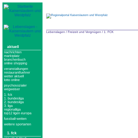
Lebenslagen
/
Freizeit und Vergnügen
/
1. FCK
aktuell
nachrichten
marktplatz
branchenbuch
online shopping
veranstaltungen
restaurantfuehrer
wetter aktuell
lotto online
psychosozialer
wegweiser
1. fck
1. bundesliga
2. bundesliga
3. liga
regionalliga
top12 ligen europa
fussball-wetten
weitere sportarten
1. fck