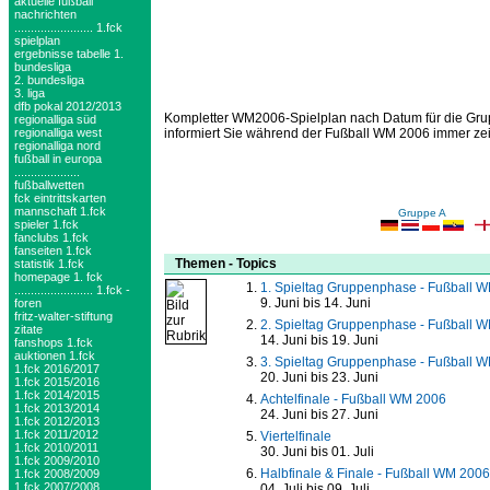
aktuelle fußball
nachrichten
........................ 1.fck
spielplan
ergebnisse tabelle 1.
bundesliga
2. bundesliga
3. liga
dfb pokal 2012/2013
Kompletter WM2006-Spielplan nach Datum für die Grup
regionalliga süd
regionalliga west
informiert Sie während der Fußball WM 2006 immer zeit
regionalliga nord
fußball in europa
....................
fußballwetten
fck eintrittskarten
mannschaft 1.fck
Gruppe A
spieler 1.fck
fanclubs 1.fck
fanseiten 1.fck
Themen - Topics
statistik 1.fck
homepage 1. fck
1. Spieltag Gruppenphase - Fußball 
........................ 1.fck -
9. Juni bis 14. Juni
foren
fritz-walter-stiftung
2. Spieltag Gruppenphase - Fußball 
zitate
14. Juni bis 19. Juni
fanshops 1.fck
auktionen 1.fck
3. Spieltag Gruppenphase - Fußball 
1.fck 2016/2017
20. Juni bis 23. Juni
1.fck 2015/2016
1.fck 2014/2015
Achtelfinale - Fußball WM 2006
1.fck 2013/2014
24. Juni bis 27. Juni
1.fck 2012/2013
1.fck 2011/2012
Viertelfinale
1.fck 2010/2011
30. Juni bis 01. Juli
1.fck 2009/2010
Halbfinale & Finale - Fußball WM 2006
1.fck 2008/2009
1.fck 2007/2008
04. Juli bis 09. Juli