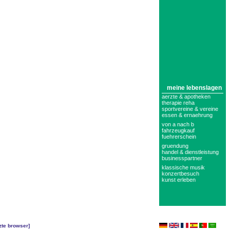
meine lebenslagen
aerzte & apotheken
therapie reha
sportvereine & vereine
essen & ernaehrung
von a nach b
fahrzeugkauf
fuehrerschein
gruendung
handel & dienstleistung
businesspartner
klassische musik
konzertbesuch
kunst erleben
zte browser
]