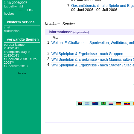
1.fck 2006/2007
Gesamtübersicht - alle Spiele und Erg
fußball wm kl
09. Juni 2006 - 09. Juli 2006
........................ 1.fck
hockey
klinform service
KLinform - Service
chat
diskussion
Informationen
(4 gefunden)
Titel
verwandte themen
1.
Wetten: Fußballwetten, Sportwetten, Wettbüros, on
europa league
2012/2013
champions league
2.
WM Spielplan & Ergebnisse - nach Gruppen
2012/2013
3.
fußball em 2008 - euro
WM Spielplan & Ergebnisse - nach Mannschaften (a
2008™
4.
WM Spielplan & Ergebnisse - nach Städten / Stadi
fußball wm 2010
Anzeige