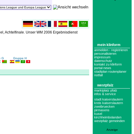
l, Achtelfinale. Unser WM 2006 Ergebnisdienst
mein klinform
anmelden - registrieren
personalisieren
impressum
e G
Gruppe H
datenschutz
kontakt zu klinform
portal-news
stadtplan routenplaner
notfall
westpfalz
marktplatz pfalz
infos & service
stadt kaiserslautern
kreis kaiserslautern
zweibruecken
pirmasens
kusel
kirchheimbolanden
westpfalz gemeinden
Anzeige