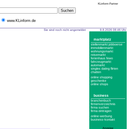
KLinform-Partner
www.KLinform.de
Sie sind noch nicht angemeldet
9.8.2026 08:46 Uhr
marktplatz
stellenmarkt jobboerse
immobilienmarkt
wohnungsmarkt
reisemarkt
ferienhaus fewo
fahrzeugmarkt
automarkt
singles dating flirten
chatten
online shopping
geschenke
online shops
business
branchenbuch
firmenverzeichnis
firma suchen
firma eintragen
online-werbung
business-kontakt
Anzeige