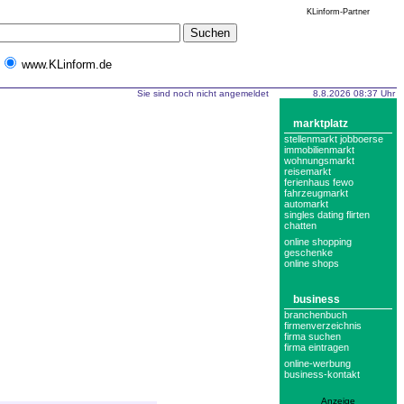
KLinform-Partner
www.KLinform.de
Sie sind noch nicht angemeldet
8.8.2026 08:37 Uhr
marktplatz
stellenmarkt jobboerse
immobilienmarkt
wohnungsmarkt
reisemarkt
ferienhaus fewo
fahrzeugmarkt
automarkt
singles dating flirten
chatten
online shopping
geschenke
online shops
business
branchenbuch
firmenverzeichnis
firma suchen
firma eintragen
online-werbung
business-kontakt
Anzeige