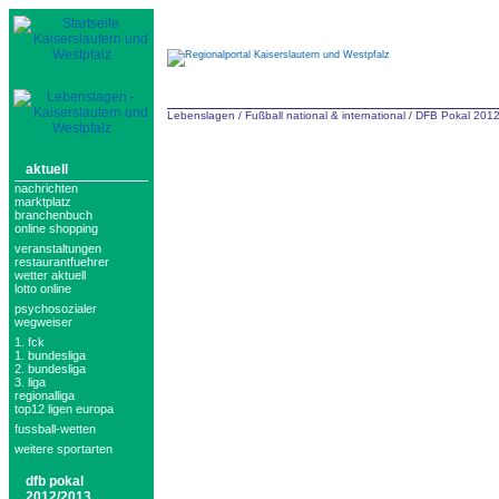
Lebenslagen
/
Fußball national & international
/
DFB Pokal 201
aktuell
nachrichten
marktplatz
branchenbuch
online shopping
veranstaltungen
restaurantfuehrer
wetter aktuell
lotto online
psychosozialer
wegweiser
1. fck
1. bundesliga
2. bundesliga
3. liga
regionalliga
top12 ligen europa
fussball-wetten
weitere sportarten
dfb pokal
2012/2013