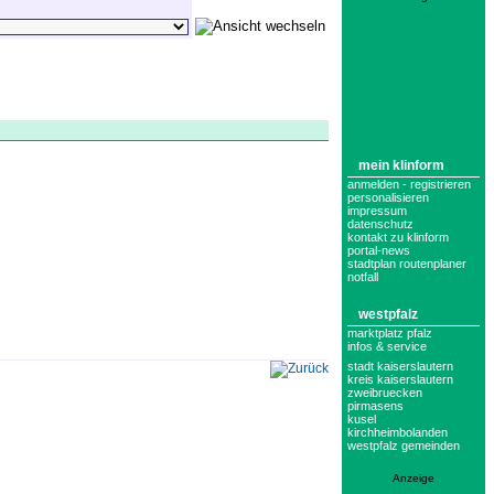
mein klinform
anmelden - registrieren
personalisieren
impressum
datenschutz
kontakt zu klinform
portal-news
stadtplan routenplaner
notfall
westpfalz
marktplatz pfalz
infos & service
stadt kaiserslautern
kreis kaiserslautern
zweibruecken
pirmasens
kusel
kirchheimbolanden
westpfalz gemeinden
Anzeige