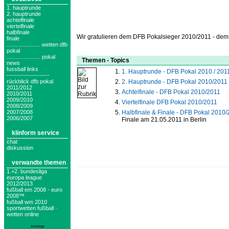
1. hauptrunde
2. hauptrunde
achtelfinale
viertelfinale
halbfinale
Wir gratulieren dem DFB Pokalsieger 2010/2011 - dem
finale
...................... wetten dfb
pokal
...................... pokal
Themen - Topics
news
fussball links
1. Hauptrunde - DFB Pokal 2010 / 201
---------------------
rückblick dfb pokal
2. Hauptrunde - DFB Pokal 2010/2011
2011/2012
Achtelfinale - DFB Pokal 2010/2011
2010/2011
2009/2010
Viertelfinale DFB Pokal 2010/2011
2008/2009
2007/2008
Halbfinale & Finale - DFB Pokal 2010
2006/2007
Finale am 21.05.2011 in Berlin
klinform service
chat
diskussion
verwandte themen
1.+2. bundesliga
europa league
2012/2013
fußball em 2008 - euro
2008™
fußball wm 2010
sportwetten fußball ·
wetten online
Anzeige