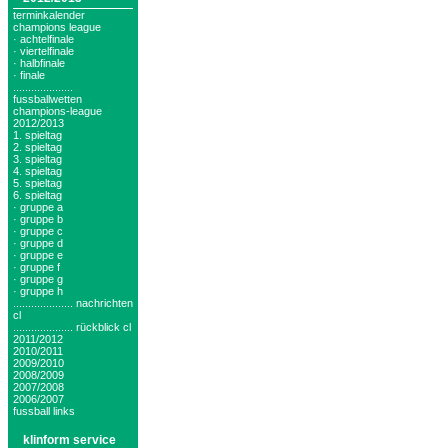
terminkalender
champions league
· achtelfinale
· viertelfinale
· halbfinale
· finale
....................
fussballwetten
champions-league
2012/2013
1. spieltag
2. spieltag
3. spieltag
4. spieltag
5. spieltag
6. spieltag
· gruppe a
· gruppe b
· gruppe c
· gruppe d
· gruppe e
· gruppe f
· gruppe g
· gruppe h
.................... nachrichten
cl
.................... rückblick cl
2011/2012
2010/2011
2009/2010
2008/2009
2007/2008
2006/2007
fussball links
klinform service