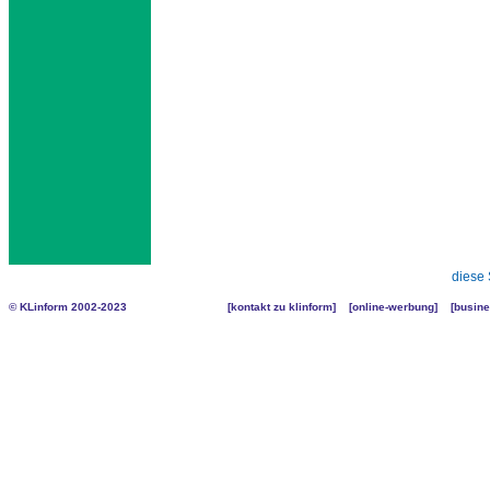
diese 
© KLinform 2002-2023
[
kontakt zu klinform
] [
online-werbung
] [
busine