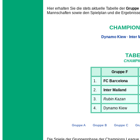
Hier erhalten Sie die stets aktuelle Tabelle der
Gruppe 
Mannschaften sowie den Spielplan und die Ergebnis
CHAMPIONS
Dynamo Kiew · Inter 
TABE
CHAMPIO
Gruppe F
1.
FC Barcelona
2.
Inter Mailand
3.
Rubin Kazan
4.
Dynamo Kiew
Gruppe A
Gruppe B
Gruppe C
Gr
Die Spiele der Gruppenphase der Champions League 2