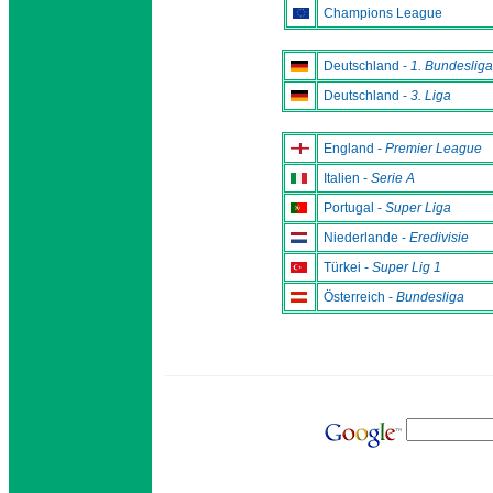
Champions League
Deutschland -
1. Bundesliga
Deutschland -
3. Liga
England -
Premier League
Italien -
Serie A
Portugal -
Super Liga
Niederlande -
Eredivisie
Türkei -
Super Lig 1
Österreich -
Bundesliga