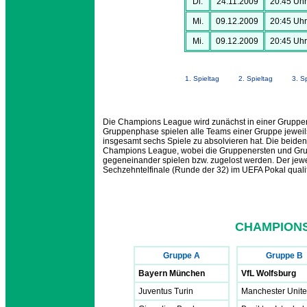
Di.
24.11.2009
20:45 Uhr
Mi.
09.12.2009
20:45 Uhr
Mi.
09.12.2009
20:45 Uhr
1. Spieltag
2. Spieltag
3. S
Die Champions League wird zunächst in einer Gruppen
Gruppenphase spielen alle Teams einer Gruppe jeweil
insgesamt sechs Spiele zu absolvieren hat. Die beiden E
Champions League, wobei die Gruppenersten und Grup
gegeneinander spielen bzw. zugelost werden. Der jewei
Sechzehntelfinale (Runde der 32) im UEFA Pokal qualifi
CHAMPIONS
Gruppe A
Gruppe B
Bayern München
VfL Wolfsburg
Juventus Turin
Manchester Unit