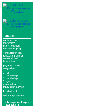
aktuell
nachrichten
marktplatz
branchenbuch
online shopping
veranstaltungen
restaurantfuehrer
wetter aktuell
lotto online
psychosozialer
wegweiser
1. fck
1. bundesliga
2. bundesliga
3. liga
regionalliga
top12 ligen europa
fussball-wetten
weitere sportarten
champions league
2012/2013