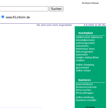
KLinform-Partner
www.KLinform.de
Sie sind noch nicht angemeldet
8.8.2026 11:36 Uhr
marktplatz
stellenmarkt jobboerse
immobilienmarkt
wohnungsmarkt
reisemarkt
ferienhaus fewo
fahrzeugmarkt
automarkt
singles dating flirten
chatten
online shopping
geschenke
online shops
business
branchenbuch
firmenverzeichnis
firma suchen
firma eintragen
online-werbung
business-kontakt
Anzeige