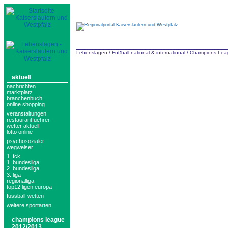
Lebenslagen
/
Fußball national & international
/
Champions Lea
aktuell
nachrichten
marktplatz
branchenbuch
online shopping
veranstaltungen
restaurantfuehrer
wetter aktuell
lotto online
psychosozialer
wegweiser
1. fck
1. bundesliga
2. bundesliga
3. liga
regionalliga
top12 ligen europa
fussball-wetten
weitere sportarten
champions league
2012/2013