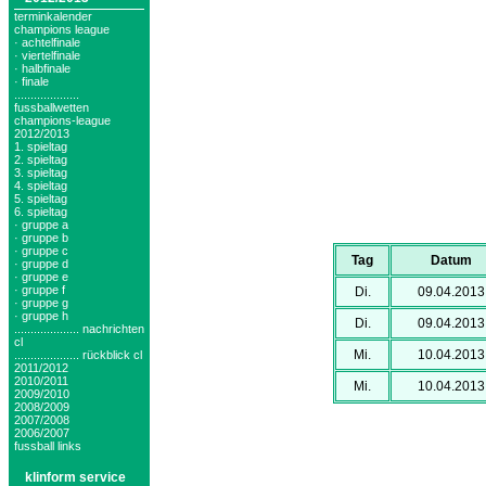
terminkalender
champions league
· achtelfinale
· viertelfinale
· halbfinale
· finale
....................
fussballwetten
champions-league
2012/2013
1. spieltag
2. spieltag
3. spieltag
4. spieltag
5. spieltag
6. spieltag
· gruppe a
· gruppe b
· gruppe c
Tag
Datum
· gruppe d
· gruppe e
· gruppe f
Di.
09.04.2013
· gruppe g
· gruppe h
Di.
09.04.2013
.................... nachrichten
cl
Mi.
10.04.2013
.................... rückblick cl
2011/2012
2010/2011
Mi.
10.04.2013
2009/2010
2008/2009
2007/2008
2006/2007
fussball links
klinform service