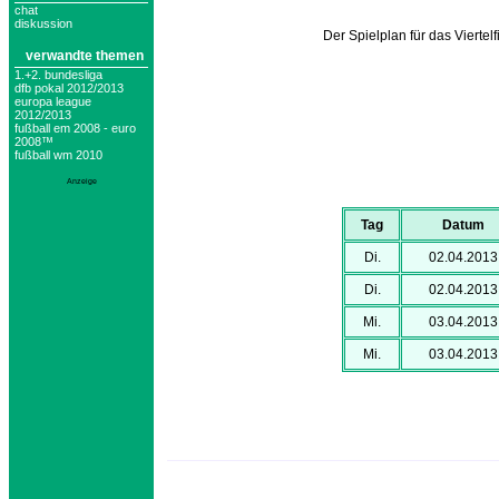
chat
diskussion
Der Spielplan für das Viert
verwandte themen
1.+2. bundesliga
dfb pokal 2012/2013
europa league
2012/2013
fußball em 2008 - euro
2008™
fußball wm 2010
Anzeige
Tag
Datum
Di.
02.04.2013
Di.
02.04.2013
Mi.
03.04.2013
Mi.
03.04.2013