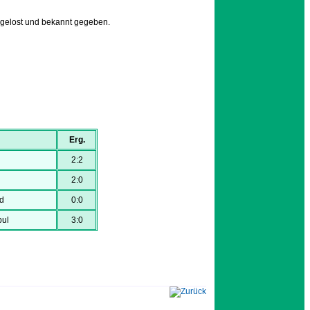
sgelost und bekannt gegeben.
Erg.
2:2
2:0
d
0:0
bul
3:0