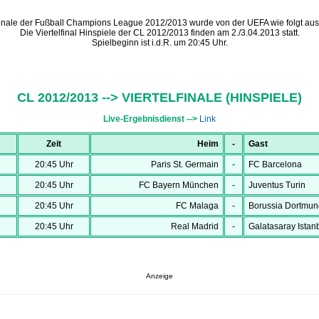
elfinale der Fußball Champions League 2012/2013 wurde von der UEFA wie folgt au
Die Viertelfinal Hinspiele der CL 2012/2013 finden am 2./3.04.2013 statt.
Spielbeginn ist i.d.R. um 20:45 Uhr.
CL 2012/2013 --> VIERTELFINALE (HINSPIELE)
Live-Ergebnisdienst -->
Link
Zeit
Heim
-
Gast
20:45 Uhr
Paris St. Germain
-
FC Barcelona
20:45 Uhr
FC Bayern München
-
Juventus Turin
20:45 Uhr
FC Malaga
-
Borussia Dortmun
20:45 Uhr
Real Madrid
-
Galatasaray Istan
Anzeige