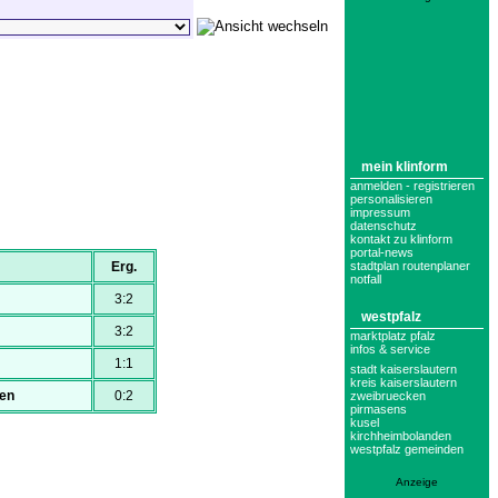
mein klinform
anmelden - registrieren
personalisieren
impressum
datenschutz
kontakt zu klinform
portal-news
stadtplan routenplaner
Erg.
notfall
3:2
westpfalz
3:2
marktplatz pfalz
infos & service
1:1
stadt kaiserslautern
kreis kaiserslautern
en
0:2
zweibruecken
pirmasens
kusel
kirchheimbolanden
westpfalz gemeinden
Anzeige