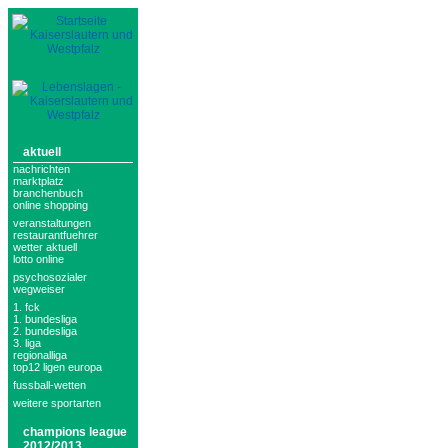
aktuell
nachrichten
marktplatz
branchenbuch
online shopping
veranstaltungen
restaurantfuehrer
wetter aktuell
lotto online
psychosozialer
wegweiser
1. fck
1. bundesliga
2. bundesliga
3. liga
regionalliga
top12 ligen europa
fussball-wetten
weitere sportarten
champions league
2012/2013