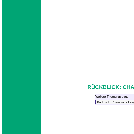
RÜCKBLICK: CHA
Weitere Themengebiete