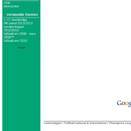
chat
diskussion
verwandte themen
1.+2. bundesliga
dfb pokal 2012/2013
europa league
2012/2013
fußball em 2008 - euro
2008™
fußball wm 2010
Anzeige
Lebenslagen
/
Fußball national & international
/
Champions Lea