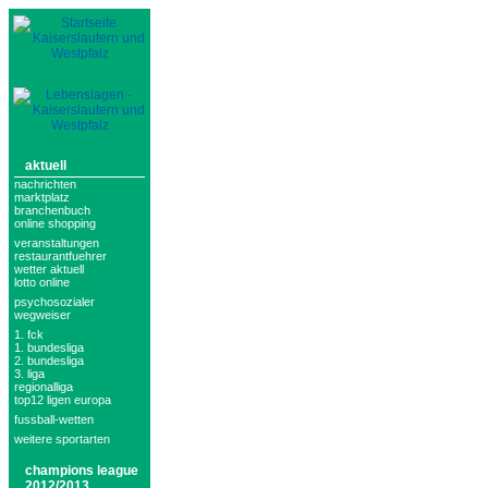
aktuell
nachrichten
marktplatz
branchenbuch
online shopping
veranstaltungen
restaurantfuehrer
wetter aktuell
lotto online
psychosozialer
wegweiser
1. fck
1. bundesliga
2. bundesliga
3. liga
regionalliga
top12 ligen europa
fussball-wetten
weitere sportarten
champions league
2012/2013