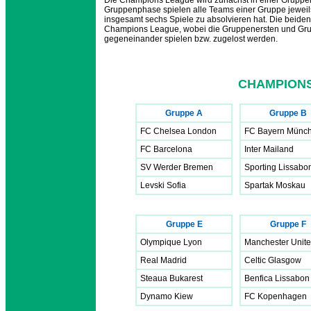
Die Champions League wird zunächst in einer Gruppen
Gruppenphase spielen alle Teams einer Gruppe jeweil
insgesamt sechs Spiele zu absolvieren hat. Die beiden E
Champions League, wobei die Gruppenersten und Grup
gegeneinander spielen bzw. zugelost werden.
CHAMPIONS
Gruppe A
Gruppe B
FC Chelsea London
FC Bayern Münc
FC Barcelona
Inter Mailand
SV Werder Bremen
Sporting Lissabo
Levski Sofia
Spartak Moskau
Gruppe E
Gruppe F
Olympique Lyon
Manchester Unit
Real Madrid
Celtic Glasgow
Steaua Bukarest
Benfica Lissabon
Dynamo Kiew
FC Kopenhagen