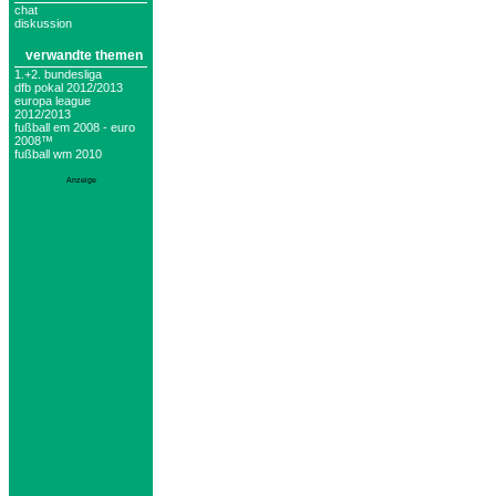
chat
diskussion
verwandte themen
1.+2. bundesliga
dfb pokal 2012/2013
europa league
2012/2013
fußball em 2008 - euro
2008™
fußball wm 2010
Anzeige