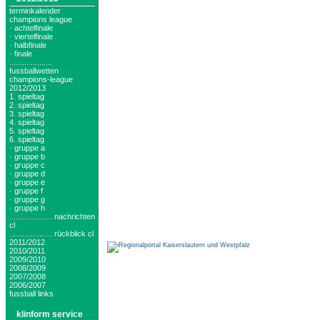
terminkalender
champions league
· achtelfinale
· viertelfinale
· halbfinale
· finale
....................
fussballwetten
champions-league
2012/2013
1. spieltag
2. spieltag
3. spieltag
4. spieltag
5. spieltag
6. spieltag
· gruppe a
· gruppe b
· gruppe c
· gruppe d
· gruppe e
· gruppe f
· gruppe g
· gruppe h
.................... nachrichten
cl
.................... rückblick cl
2011/2012
2010/2011
2009/2010
2008/2009
2007/2008
2006/2007
fussball links
klinform service