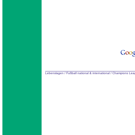
Lebenslagen
/
Fußball national & international
/
Champions Lea