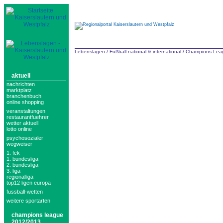
Lebenslagen
/
Fußball national & international
/
Champions Lea
aktuell
nachrichten
marktplatz
branchenbuch
online shopping
veranstaltungen
restaurantfuehrer
wetter aktuell
lotto online
psychosozialer
wegweiser
1. fck
1. bundesliga
2. bundesliga
3. liga
regionalliga
top12 ligen europa
fussball-wetten
weitere sportarten
champions league
2012/2013