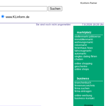
KLinform-Partner
www.KLinform.de
Sie sind noch nicht angemeldet
7.8.2026 18:26 Uhr
marktplatz
stellenmarkt jobboerse
immobilienmarkt
wohnungsmarkt
reisemarkt
ferienhaus fewo
fahrzeugmarkt
automarkt
singles dating flirten
chatten
online shopping
geschenke
online shops
business
branchenbuch
firmenverzeichnis
firma suchen
firma eintragen
online-werbung
business-kontakt
Anzeige