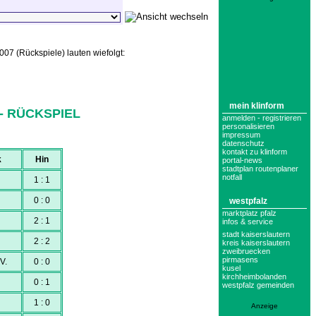
07 (Rückspiele) lauten wiefolgt:
mein klinform
- RÜCKSPIEL
anmelden - registrieren
personalisieren
impressum
datenschutz
kontakt zu klinform
k
Hin
portal-news
stadtplan routenplaner
notfall
1 : 1
0 : 0
westpfalz
marktplatz pfalz
2 : 1
infos & service
stadt kaiserslautern
2 : 2
kreis kaiserslautern
zweibruecken
pirmasens
.V.
0 : 0
kusel
kirchheimbolanden
0 : 1
westpfalz gemeinden
1 : 0
Anzeige