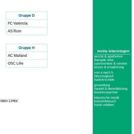
Gruppe D
FC Valencia
AS Rom
Gruppe H
meine lebenslagen
AC Mailand
aerzte & apotheken
therapie reha
OSC Lille
sportvereine & vereine
essen & ernaehrung
von a nach b
fahrzeugkauf
fuehrerschein
gruendung
handel & dienstleistung
businesspartner
klassische musik
enden Links:
konzertbesuch
kunst erleben