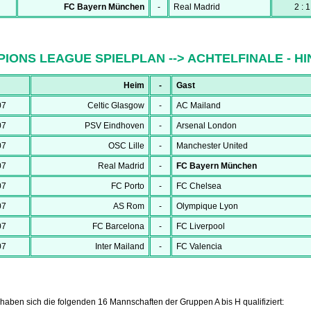
FC Bayern München
-
Real Madrid
2 : 1
IONS LEAGUE SPIELPLAN --> ACHTELFINALE - HI
Heim
-
Gast
07
Celtic Glasgow
-
AC Mailand
07
PSV Eindhoven
-
Arsenal London
07
OSC Lille
-
Manchester United
07
Real Madrid
-
FC Bayern München
07
FC Porto
-
FC Chelsea
07
AS Rom
-
Olympique Lyon
07
FC Barcelona
-
FC Liverpool
07
Inter Mailand
-
FC Valencia
aben sich die folgenden 16 Mannschaften der Gruppen A bis H qualifiziert: