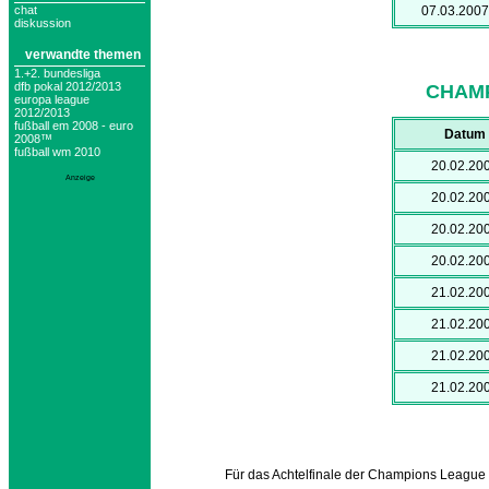
chat
07.03.2007
diskussion
verwandte themen
1.+2. bundesliga
dfb pokal 2012/2013
CHAMP
europa league
2012/2013
fußball em 2008 - euro
Datum
2008™
fußball wm 2010
20.02.20
Anzeige
20.02.20
20.02.20
20.02.20
21.02.20
21.02.20
21.02.20
21.02.20
Für das Achtelfinale der Champions League h