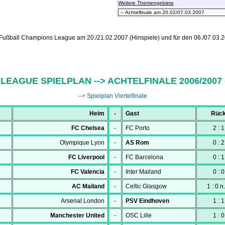
Weitere Themengebiete
 Fußball Champions League am 20./21.02.2007 (Hinspiele) und für den 06./07.03.20
LEAGUE SPIELPLAN --> ACHTELFINALE 2006/2007 
--> Spielplan Viertelfinale
Heim
-
Gast
Rüc
FC Chelsea
-
FC Porto
2 : 1
Olympique Lyon
-
AS Rom
0 : 2
FC Liverpool
-
FC Barcelona
0 : 1
FC Valencia
-
Inter Mailand
0 : 0
AC Mailand
-
Celtic Glasgow
1 : 0 n
Arsenal London
-
PSV Eindhoven
1 : 1
Manchester United
-
OSC Lille
1 : 0