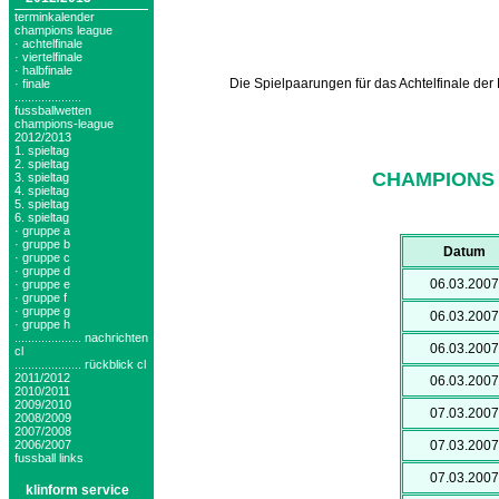
terminkalender
champions league
· achtelfinale
· viertelfinale
· halbfinale
Die Spielpaarungen für das Achtelfinale der
· finale
....................
fussballwetten
champions-league
2012/2013
1. spieltag
2. spieltag
CHAMPIONS 
3. spieltag
4. spieltag
5. spieltag
6. spieltag
· gruppe a
· gruppe b
Datum
· gruppe c
· gruppe d
06.03.2007
· gruppe e
· gruppe f
· gruppe g
06.03.2007
· gruppe h
.................... nachrichten
06.03.2007
cl
.................... rückblick cl
2011/2012
06.03.2007
2010/2011
2009/2010
07.03.2007
2008/2009
2007/2008
2006/2007
07.03.2007
fussball links
07.03.2007
klinform service