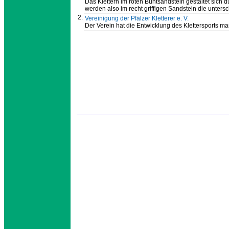
Das Klettern im roten Buntsandstein gestaltet sich 
werden also im recht griffigen Sandstein die untersc
2.
Vereinigung der Pfälzer Kletterer e. V.
Der Verein hat die Entwicklung des Klettersports m