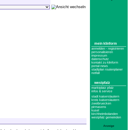
mein klinform
anmelden - registrieren
personalisieren
impressum
datenschutz
kontakt zu klinform
portal-news
stadtplan routenplaner
notfall
westpfalz
marktplatz pfalz
infos & service
stadt kaiserslautern
kreis kaiserslautern
zweibruecken
pirmasens
kusel
kirchheimbolanden
westpfalz gemeinden
Anzeige