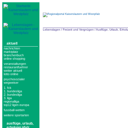
Lebenslagen
/
Freizeit und Vergnügen
/
Ausflüge, Urlaub, Erhol
aktuell
nachrichten
marktplatz
branchenbuch
online shopping
veranstaltungen
restaurantfuehrer
wetter aktuell
lotto online
psychosozialer
wegweiser
1. fck
1. bundesliga
2. bundesliga
3. liga
regionalliga
top12 ligen europa
fussball-wetten
weitere sportarten
ausflüge, urlaub,
erholung pfalz