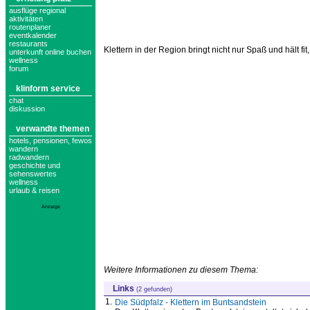
ausflüge regional
aktivitäten
routenplaner
eventkalender
restaurants
Klettern in der Region bringt nicht nur Spaß und hält f
unterkunft online buchen
wellness
forum
klinform service
chat
diskussion
verwandte themen
hotels, pensionen, fewos
wandern
radwandern
geschichte und
sehenswertes
wellness
urlaub & reisen
Anzeige
Weitere Informationen zu diesem Thema:
Links
(2 gefunden)
1.
Die Südpfalz - Klettern im Buntsandstein