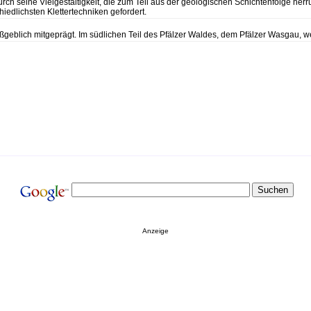
durch seine Vielgestaltigkeit, die zum Teil aus der geologischen Schichtenfolge he
hiedlichsten Klettertechniken gefordert.
aßgeblich mitgeprägt. Im südlichen Teil des Pfälzer Waldes, dem Pfälzer Wasgau, w
Anzeige