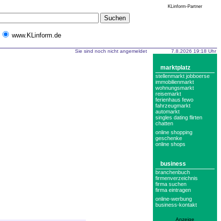
KLinform-Partner
www.KLinform.de
Sie sind noch nicht angemeldet
7.8.2026 19:18 Uhr
marktplatz
stellenmarkt jobboerse
immobilienmarkt
wohnungsmarkt
reisemarkt
ferienhaus fewo
fahrzeugmarkt
automarkt
singles dating flirten
chatten
online shopping
geschenke
online shops
business
branchenbuch
firmenverzeichnis
firma suchen
firma eintragen
online-werbung
business-kontakt
Anzeige